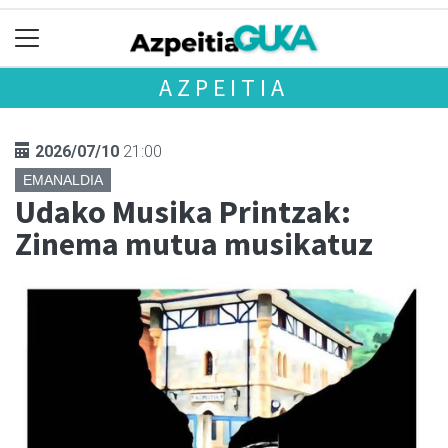
AZPEITIA
2026/07/10
21:00
EMANALDIA
Udako Musika Printzak:
Zinema mutua musikatuz