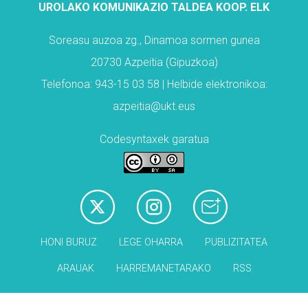
UROLAKO KOMUNIKAZIO TALDEA KOOP. ELK
Soreasu auzoa zg., Dinamoa sormen gunea
20730 Azpeitia (Gipuzkoa)
Telefonoa: 943-15 03 58 | Helbide elektronikoa:
azpeitia@ukt.eus
Codesyntaxek garatua
HONI BURUZ
LEGE OHARRA
PUBLIZITATEA
ARAUAK
HARREMANETARAKO
RSS