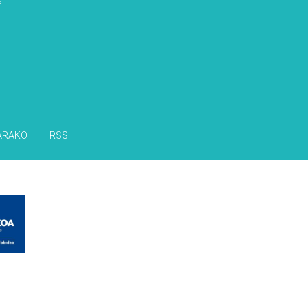
s
ARAKO
RSS