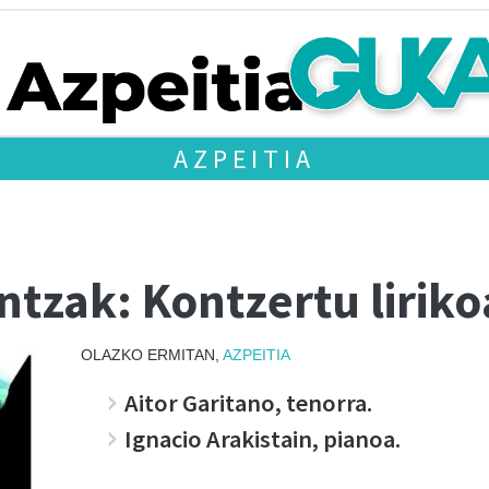
AZPEITIA
tzak: Kontzertu liriko
OLAZKO ERMITAN,
AZPEITIA
Aitor Garitano, tenorra.
Ignacio Arakistain, pianoa.