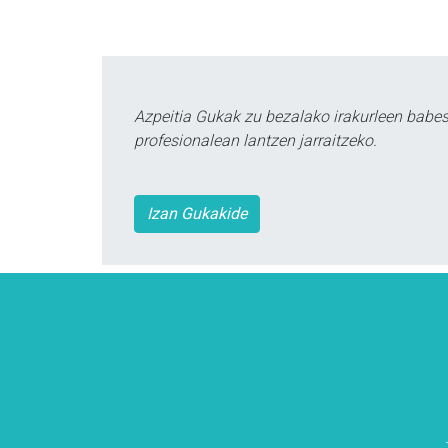
Azpeitia Gukak zu bezalako irakurleen babe
profesionalean lantzen jarraitzeko.
Izan Gukakide