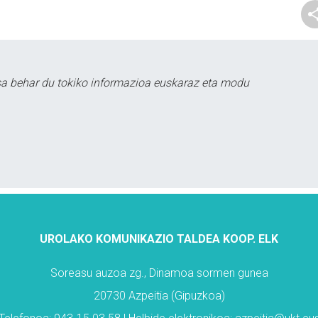
sa behar du tokiko informazioa euskaraz eta modu
UROLAKO KOMUNIKAZIO TALDEA KOOP. ELK
Soreasu auzoa zg., Dinamoa sormen gunea
20730 Azpeitia (Gipuzkoa)