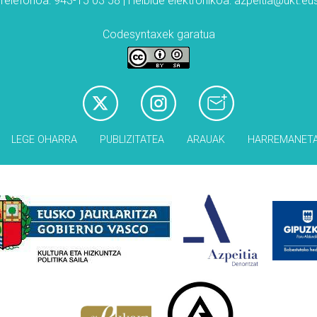
Telefonoa: 943-15 03 58 | Helbide elektronikoa: azpeitia@ukt.eu
Codesyntaxek garatua
LEGE OHARRA
PUBLIZITATEA
ARAUAK
HARREMANET
Babesleak