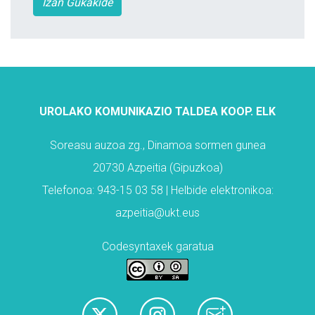
Izan Gukakide
UROLAKO KOMUNIKAZIO TALDEA KOOP. ELK
Soreasu auzoa zg., Dinamoa sormen gunea
20730 Azpeitia (Gipuzkoa)
Telefonoa: 943-15 03 58 | Helbide elektronikoa:
azpeitia@ukt.eus
Codesyntaxek garatua