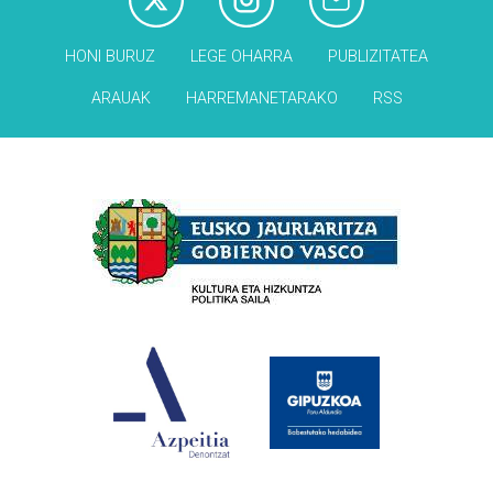
HONI BURUZ
LEGE OHARRA
PUBLIZITATEA
ARAUAK
HARREMANETARAKO
RSS
Babesleak