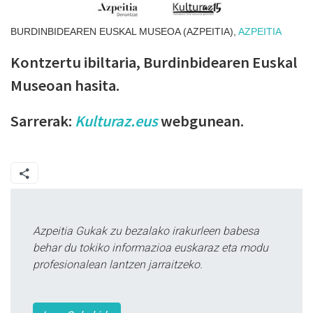
BURDINBIDEAREN EUSKAL MUSEOA (AZPEITIA),
AZPEITIA
Kontzertu ibiltaria, Burdinbidearen Euskal
Museoan hasita.
Sarrerak:
Kulturaz.eus
webgunean.
Azpeitia Gukak zu bezalako irakurleen babesa
behar du tokiko informazioa euskaraz eta modu
profesionalean lantzen jarraitzeko.