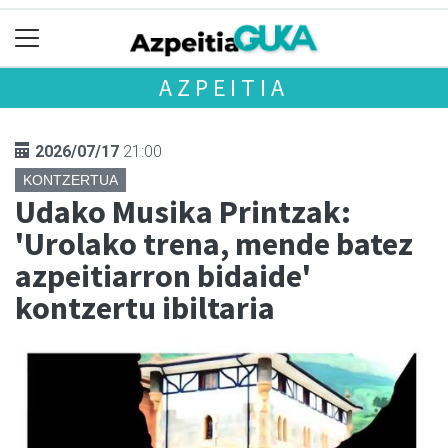
AZPEITIA
2026/07/17
21:00
KONTZERTUA
Udako Musika Printzak:
'Urolako trena, mende batez
azpeitiarron bidaide'
kontzertu ibiltaria