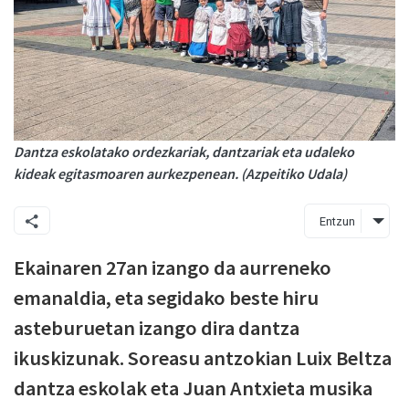
Dantza eskolatako ordezkariak, dantzariak eta udaleko
kideak egitasmoaren aurkezpenean. (Azpeitiko Udala)
Entzun
Ekainaren 27an izango da aurreneko
emanaldia, eta segidako beste hiru
asteburuetan izango dira dantza
ikuskizunak. Soreasu antzokian Luix Beltza
dantza eskolak eta Juan Antxieta musika