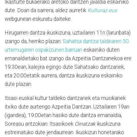
Ikasturte bukaerako aretoko dantzen jaialdia eskainiko
dute. Doan da sarrera; aldez aurretik
Kulturaz.eus
webgunean eskuratu daiteke.
Hirugarren dantza ikuskizuna, uztailaren 11n (larunbata)
izango da, herriko plazan.
Sahatsa dantza taldearen 50.
urtemugaren ospakizunen barruan
eskainiko duten
emanaldietako bat izango da Azpeitia Dantzanekoa ere.
19:30ean, kalejira egingo dute Sahatsako dantzariek,
eta 20:00etatik aurrera, dantza ikuskizuna eskainiko
dute plazan.
Itsasi euskal kultur taldeko dantzariek eta musikariek
itxiko dute aurtengo Azpeitia Dantzan. Uztailaren 19an
(igandea), 19:00etan hasiko dute dantza emanaldia,
Soreasu antzokian. Itsasikoek
Oinatzak
ikuskizuna
estreinatuko dute jendaurrean. Ikuskizun honetarako