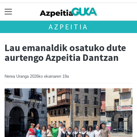
AZPEITIA
Lau emanaldik osatuko dute
aurtengo Azpeitia Dantzan
Nerea Uranga
2026ko ekainaren 19a