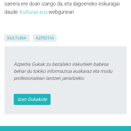
sarrera ere doan izango da, eta dagoeneko eskuragai
daude
Kulturaz.eus
webgunean.
KULTURA
AZPEITIA
Azpeitia Gukak zu bezalako irakurleen babesa
behar du tokiko informazioa euskaraz eta modu
profesionalean lantzen jarraitzeko.
Izan Gukakide