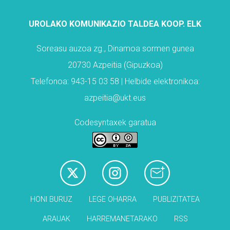
UROLAKO KOMUNIKAZIO TALDEA KOOP. ELK
Soreasu auzoa zg., Dinamoa sormen gunea
20730 Azpeitia (Gipuzkoa)
Telefonoa: 943-15 03 58 | Helbide elektronikoa:
azpeitia@ukt.eus
Codesyntaxek garatua
HONI BURUZ
LEGE OHARRA
PUBLIZITATEA
ARAUAK
HARREMANETARAKO
RSS