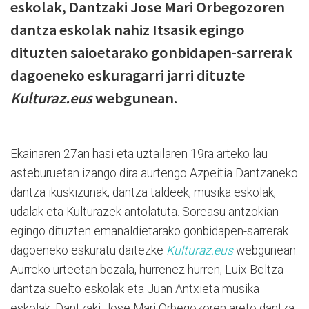
eskolak, Dantzaki Jose Mari Orbegozoren
dantza eskolak nahiz Itsasik egingo
dituzten saioetarako gonbidapen-sarrerak
dagoeneko eskuragarri jarri dituzte
Kulturaz.eus
webgunean.
Ekainaren 27an hasi eta uztailaren 19ra arteko lau
asteburuetan izango dira aurtengo Azpeitia Dantzaneko
dantza ikuskizunak, dantza taldeek, musika eskolak,
udalak eta Kulturazek antolatuta. Soreasu antzokian
egingo dituzten emanaldietarako gonbidapen-sarrerak
dagoeneko eskuratu daitezke
Kulturaz.eus
webgunean.
Aurreko urteetan bezala, hurrenez hurren, Luix Beltza
dantza suelto eskolak eta Juan Antxieta musika
eskolak, Dantzaki Jose Mari Orbegozoren areto dantza