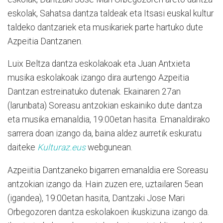
eskolak, Sahatsa dantza taldeak eta Itsasi euskal kultur
taldeko dantzariek eta musikariek parte hartuko dute
Azpeitia Dantzanen.
Luix Beltza dantza eskolakoak eta Juan Antxieta
musika eskolakoak izango dira aurtengo Azpeitia
Dantzan estreinatuko dutenak. Ekainaren 27an
(larunbata) Soreasu antzokian eskainiko dute dantza
eta musika emanaldia, 19:00etan hasita. Emanaldirako
sarrera doan izango da, baina aldez aurretik eskuratu
daiteke
Kulturaz.eus
webgunean.
Azpeiitia Dantzaneko bigarren emanaldia ere Soreasu
antzokian izango da. Hain zuzen ere, uztailaren 5ean
(igandea), 19:00etan hasita, Dantzaki Jose Mari
Orbegozoren dantza eskolakoen ikuskizuna izango da.