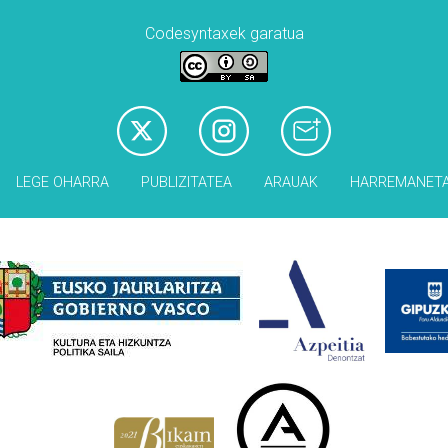
Codesyntaxek garatua
LEGE OHARRA
PUBLIZITATEA
ARAUAK
HARREMANET
Babesleak