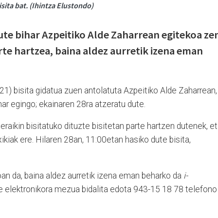
sita bat. (Ihintza Elustondo)
ute bihar Azpeitiko Alde Zaharrean egitekoa ze
rte hartzea, baina aldez aurretik izena eman
21) bisita gidatua zuen antolatuta Azpeitiko Alde Zaharrean,
har egingo; ekainaren 28ra atzeratu dute.
raikin bisitatuko dituzte bisitetan parte hartzen dutenek, e
xikiak ere. Hilaren 28an, 11:00etan hasiko dute bisita,
oan da, baina aldez aurretik izena eman beharko da
i-
e elektronikora mezua bidalita edota 943-15 18 78 telefono