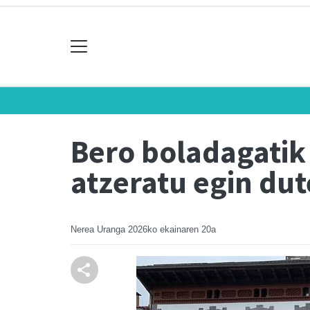
Bero boladagatik 
atzeratu egin dut
Nerea Uranga
2026ko ekainaren 20a