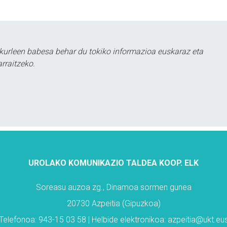
kurleen babesa behar du tokiko informazioa euskaraz eta
rraitzeko.
UROLAKO KOMUNIKAZIO TALDEA KOOP. ELK
Soreasu auzoa zg., Dinamoa sormen gunea
20730 Azpeitia (Gipuzkoa)
Telefonoa: 943-15 03 58 | Helbide elektronikoa: azpeitia@ukt.eu