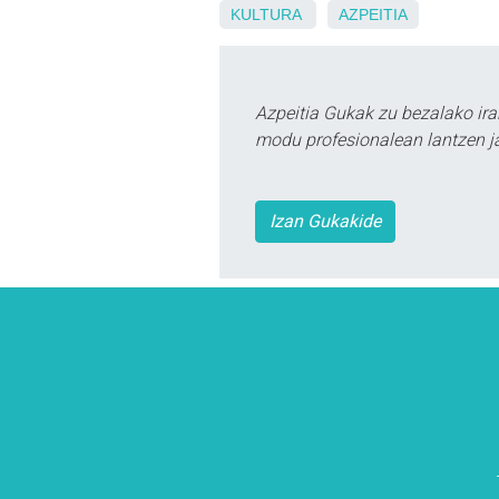
KULTURA
AZPEITIA
Azpeitia Gukak zu bezalako ira
modu profesionalean lantzen ja
Izan Gukakide