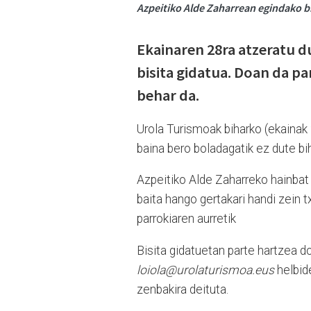
Azpeitiko Alde Zaharrean egindako bi
Ekainaren 28ra atzeratu d
bisita gidatua. Doan da pa
behar da.
Urola Turismoak biharko (ekainak 
baina bero boladagatik ez dute bi
Azpeitiko Alde Zaharreko hainbat e
baita hango gertakari handi zein t
parrokiaren aurretik
Bisita gidatuetan parte hartzea d
loiola@urolaturismoa.eus
helbid
zenbakira deituta.