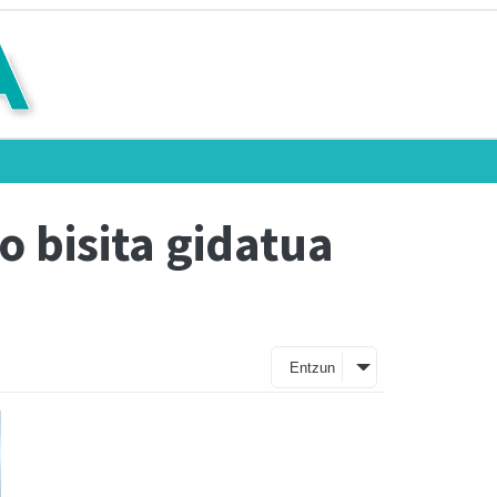
 bisita gidatua
Entzun