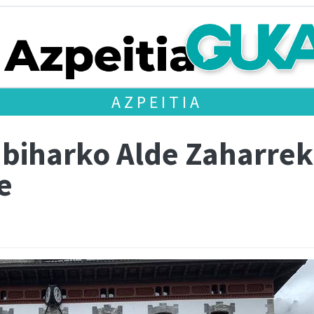
AZPEITIA
biharko Alde Zaharreko
e