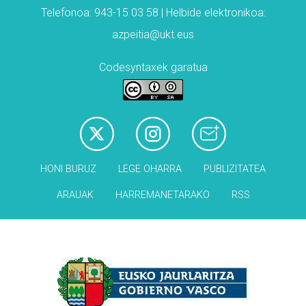
Telefonoa: 943-15 03 58 | Helbide elektronikoa:
azpeitia@ukt.eus
Codesyntaxek garatua
HONI BURUZ
LEGE OHARRA
PUBLIZITATEA
ARAUAK
HARREMANETARAKO
RSS
Babesleak