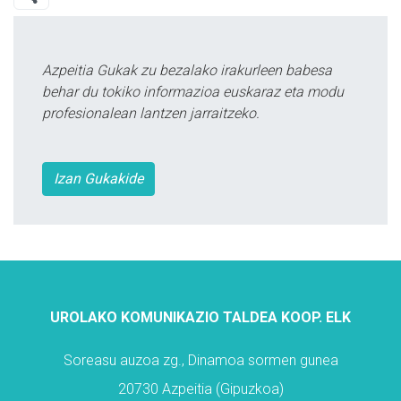
Azpeitia Gukak zu bezalako irakurleen babesa
behar du tokiko informazioa euskaraz eta modu
profesionalean lantzen jarraitzeko.
Izan Gukakide
UROLAKO KOMUNIKAZIO TALDEA KOOP. ELK
Soreasu auzoa zg., Dinamoa sormen gunea
20730 Azpeitia (Gipuzkoa)