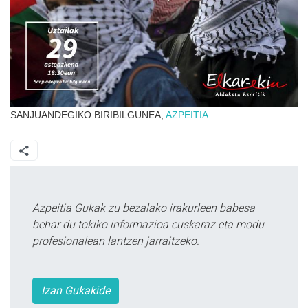
SANJUANDEGIKO BIRIBILGUNEA,
AZPEITIA
Azpeitia Gukak zu bezalako irakurleen babesa
behar du tokiko informazioa euskaraz eta modu
profesionalean lantzen jarraitzeko.
Izan Gukakide