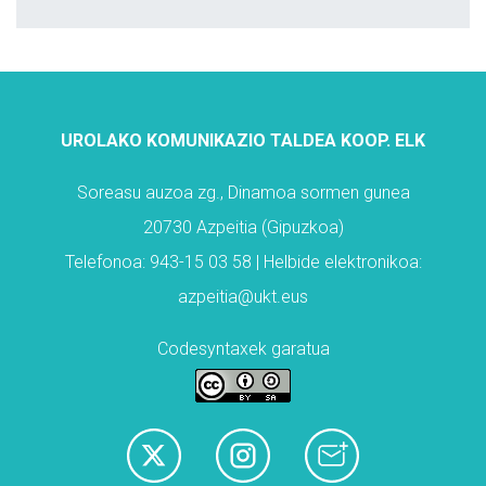
UROLAKO KOMUNIKAZIO TALDEA KOOP. ELK
Soreasu auzoa zg., Dinamoa sormen gunea
20730 Azpeitia (Gipuzkoa)
Telefonoa: 943-15 03 58 | Helbide elektronikoa:
azpeitia@ukt.eus
Codesyntaxek garatua