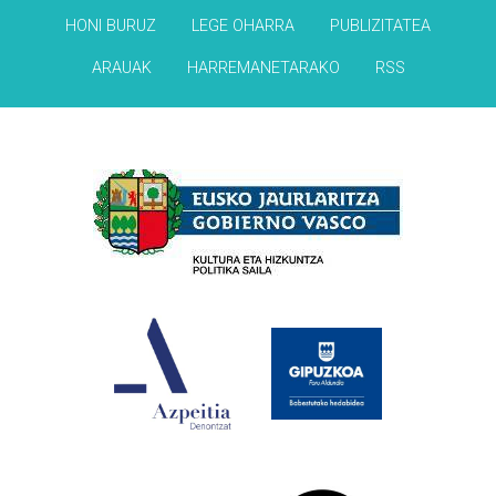
HONI BURUZ
LEGE OHARRA
PUBLIZITATEA
ARAUAK
HARREMANETARAKO
RSS
Babesleak