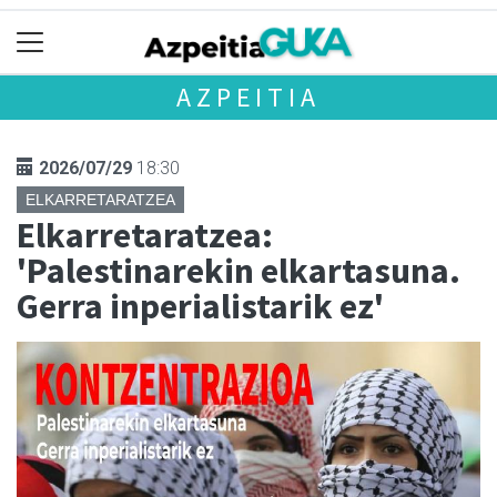
AZPEITIA
2026/07/29
18:30
ELKARRETARATZEA
Elkarretaratzea:
'Palestinarekin elkartasuna.
Gerra inperialistarik ez'