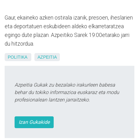
Gaur, ekaineko azken ostirala izanik, presoen, iheslarien
eta deportatuen eskubideen aldeko elkarretaratzea
egingo dute plazan. Azpeitiko Sarek 19:00etarako jarri
du hitzordua.
POLITIKA
AZPEITIA
Azpeitia Gukak zu bezalako irakurleen babesa
behar du tokiko informazioa euskaraz eta modu
profesionalean lantzen jarraitzeko.
Izan Gukakide