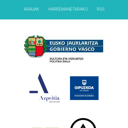
ARAUAK
HARREMANETARAKO
RSS
Babesleak