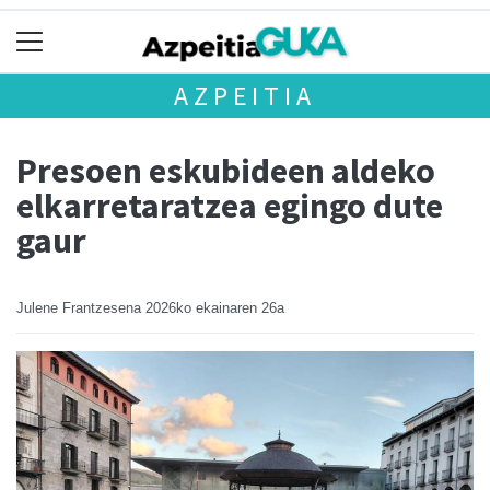
AZPEITIA
Presoen eskubideen aldeko
elkarretaratzea egingo dute
gaur
Julene Frantzesena
2026ko ekainaren 26a