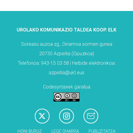
UROLAKO KOMUNIKAZIO TALDEA KOOP. ELK
Soreasu auzoa zg., Dinamoa sormen gunea
20730 Azpeitia (Gipuzkoa)
Telefonoa: 943-15 03 58 | Helbide elektronikoa:
azpeitia@ukt.eus
Codesyntaxek garatua
HONI BURUZ
LEGE OHARRA
PUBLIZITATEA