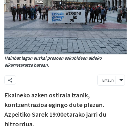
Hainbat lagun euskal presoen eskubideen aldeko
elkarretaratze batean.
Entzun
Ekaineko azken ostirala izanik,
kontzentrazioa egingo dute plazan.
Azpeitiko Sarek 19:00etarako jarri du
hitzordua.