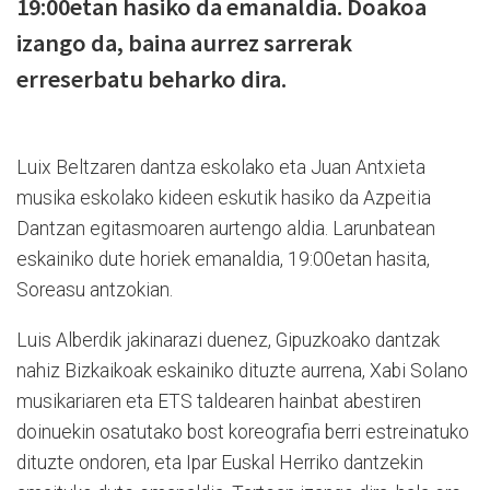
19:00etan hasiko da emanaldia. Doakoa
izango da, baina aurrez sarrerak
erreserbatu beharko dira.
Luix Beltzaren dantza eskolako eta Juan Antxieta
musika eskolako kideen eskutik hasiko da Azpeitia
Dantzan egitasmoaren aurtengo aldia. Larunbatean
eskainiko dute horiek emanaldia, 19:00etan hasita,
Soreasu antzokian.
Luis Alberdik jakinarazi duenez, Gipuzkoako dantzak
nahiz Bizkaikoak eskainiko dituzte aurrena, Xabi Solano
musikariaren eta ETS taldearen hainbat abestiren
doinuekin osatutako bost koreografia berri estreinatuko
dituzte ondoren, eta Ipar Euskal Herriko dantzekin