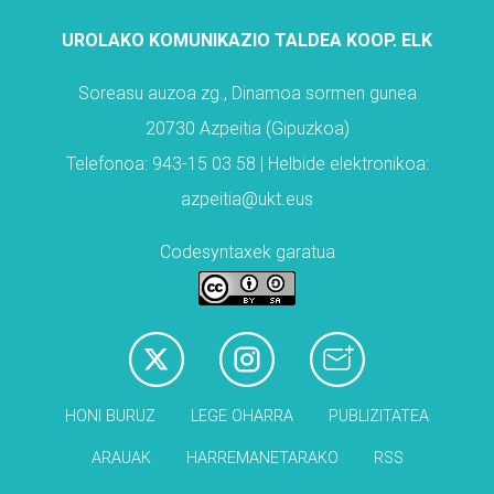
UROLAKO KOMUNIKAZIO TALDEA KOOP. ELK
Soreasu auzoa zg., Dinamoa sormen gunea
20730 Azpeitia (Gipuzkoa)
Telefonoa: 943-15 03 58 | Helbide elektronikoa:
azpeitia@ukt.eus
Codesyntaxek garatua
HONI BURUZ
LEGE OHARRA
PUBLIZITATEA
ARAUAK
HARREMANETARAKO
RSS