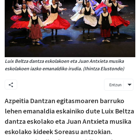
Luix Beltza dantza eskolakoen eta Juan Antxieta musika
eskolakoen iazko emanaldiko irudia. (Ihintza Elustondo)
Entzun
Azpeitia Dantzan egitasmoaren barruko
lehen emanaldia eskainiko dute Luix Beltza
dantza eskolako eta Juan Antxieta musika
eskolako kideek Soreasu antzokian.