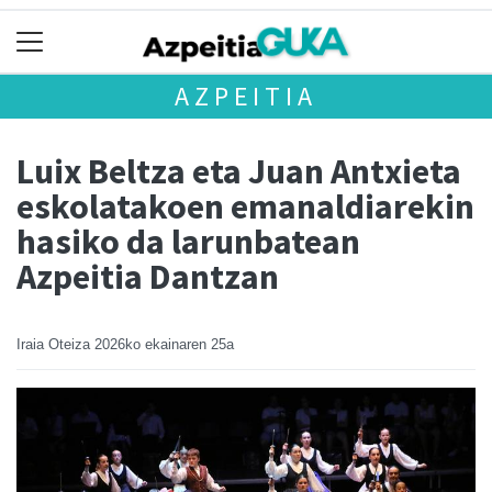
AZPEITIA
Luix Beltza eta Juan Antxieta
eskolatakoen emanaldiarekin
hasiko da larunbatean
Azpeitia Dantzan
Iraia Oteiza
2026ko ekainaren 25a