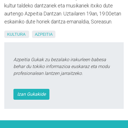
kultur taldeko dantzariek eta musikariek itxiko dute
aurtengo Azpeitia Dantzan. Uztailaren 19an, 19:00etan
eskainiko dute horiek dantza emanaldia, Soreasun.
KULTURA
AZPEITIA
Azpeitia Gukak zu bezalako irakurleen babesa
behar du tokiko informazioa euskaraz eta modu
profesionalean lantzen jarraitzeko.
Izan Gukakide