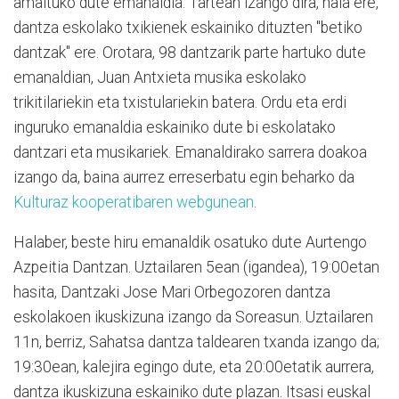
amaituko dute emanaldia. Tartean izango dira, hala ere,
dantza eskolako txikienek eskainiko dituzten "betiko
dantzak" ere. Orotara, 98 dantzarik parte hartuko dute
emanaldian, Juan Antxieta musika eskolako
trikitilariekin eta txistulariekin batera. Ordu eta erdi
inguruko emanaldia eskainiko dute bi eskolatako
dantzari eta musikariek. Emanaldirako sarrera doakoa
izango da, baina aurrez erreserbatu egin beharko da
Kulturaz kooperatibaren webgunean
.
Halaber, beste hiru emanaldik osatuko dute Aurtengo
Azpeitia Dantzan. Uztailaren 5ean (igandea), 19:00etan
hasita, Dantzaki Jose Mari Orbegozoren dantza
eskolakoen ikuskizuna izango da Soreasun. Uztailaren
11n, berriz, Sahatsa dantza taldearen txanda izango da;
19:30ean, kalejira egingo dute, eta 20:00etatik aurrera,
dantza ikuskizuna eskainiko dute plazan. Itsasi euskal