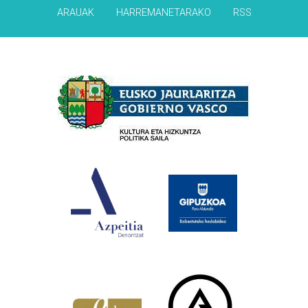
ARAUAK
HARREMANETARAKO
RSS
Babesleak