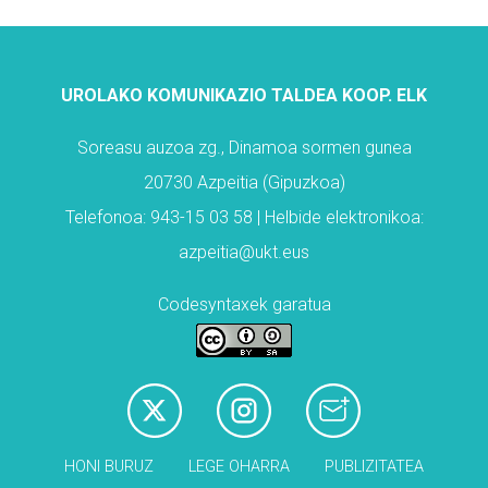
UROLAKO KOMUNIKAZIO TALDEA KOOP. ELK
Soreasu auzoa zg., Dinamoa sormen gunea
20730 Azpeitia (Gipuzkoa)
Telefonoa: 943-15 03 58 | Helbide elektronikoa:
azpeitia@ukt.eus
Codesyntaxek garatua
HONI BURUZ
LEGE OHARRA
PUBLIZITATEA