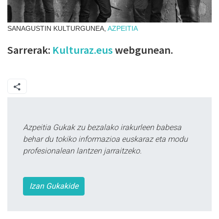
SANAGUSTIN KULTURGUNEA,
AZPEITIA
Sarrerak:
Kulturaz.eus
webgunean.
Azpeitia Gukak zu bezalako irakurleen babesa
behar du tokiko informazioa euskaraz eta modu
profesionalean lantzen jarraitzeko.
Izan Gukakide