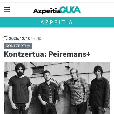
AZPEITIA
2026/12/10
21:00
KONTZERTUA
Kontzertua: Peiremans+