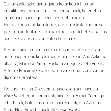
Gai jartzaile azkoitiarrak jarritako ariketak hitanoa
erabilita osatzen saiatu ziren bertsolariak, batzuetan
erraztasun handiagoarekin besteetan baino.
Horrelakoetan ohikoa denez, ariketa askotan umorera
jo zuten bertsolariek, eta haiei begira ordubete atsegina
pasatzeko aukera izan zuten herritarrek.
Bertso saioa amaitu orduko ekin zioten V. Hike Eizan!
bertsopaper lehiaketako sariak banatzeari. Ana Azkoitia
alkatea, Marijose Arregi Euskara zinegotzia eta Eneritz
Artetxe Erniarraitzeko kidea igo ziren oholtzara sarituei
diplomak ematera.
Helduen mailan, Etxeberriak jaso zuen sari nagusia
Kare bizia
bertso sortagatik; bigarrena, Aimar Goenaga
eibartarrak, Baloi hari esker lanarengatik; eta Azkoitia
Saria, Naia Arrizabalagak,
Haizeak harabil