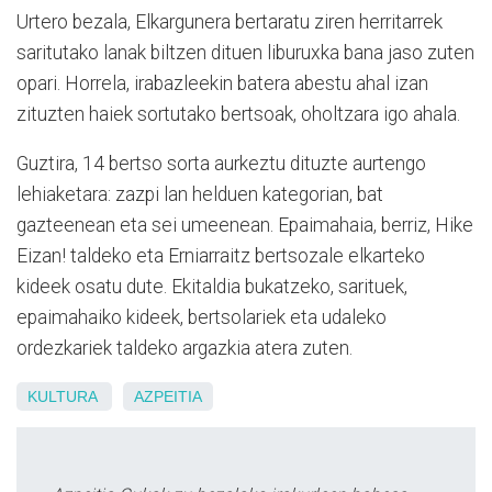
Urtero bezala, Elkargunera bertaratu ziren herritarrek
saritutako lanak biltzen dituen liburuxka bana jaso zuten
opari. Horrela, irabazleekin batera abestu ahal izan
zituzten haiek sortutako bertsoak, oholtzara igo ahala.
Guztira, 14 bertso sorta aurkeztu dituzte aurtengo
lehiaketara: zazpi lan helduen kategorian, bat
gazteenean eta sei umeenean. Epaimahaia, berriz, Hike
Eizan! taldeko eta Erniarraitz bertsozale elkarteko
kideek osatu dute. Ekitaldia bukatzeko, sarituek,
epaimahaiko kideek, bertsolariek eta udaleko
ordezkariek taldeko argazkia atera zuten.
KULTURA
AZPEITIA