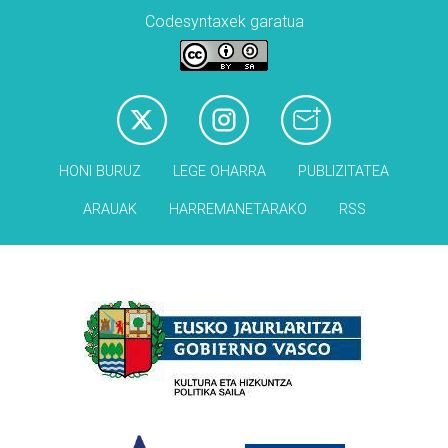
Codesyntaxek garatua
HONI BURUZ
LEGE OHARRA
PUBLIZITATEA
ARAUAK
HARREMANETARAKO
RSS
Babesleak