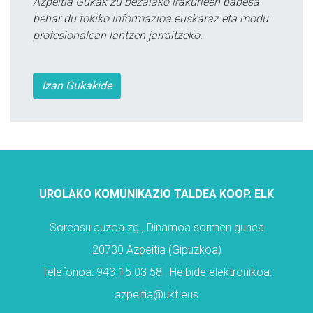
Azpeitia Gukak zu bezalako irakurleen babesa
behar du tokiko informazioa euskaraz eta modu
profesionalean lantzen jarraitzeko.
Izan Gukakide
UROLAKO KOMUNIKAZIO TALDEA KOOP. ELK
Soreasu auzoa zg., Dinamoa sormen gunea
20730 Azpeitia (Gipuzkoa)
Telefonoa: 943-15 03 58 | Helbide elektronikoa:
azpeitia@ukt.eus