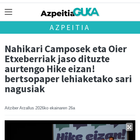
AZPEITIA
Nahikari Camposek eta Oier
Etxeberriak jaso dituzte
aurtengo Hike eizan!
bertsopaper lehiaketako sari
nagusiak
Aitziber Arzallus
2026ko ekainaren 26a