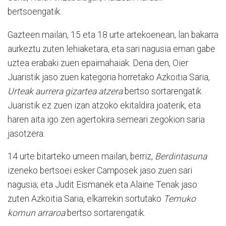
bertsoengatik.
Gazteen mailan, 15 eta 18 urte artekoenean, lan bakarra
aurkeztu zuten lehiaketara, eta sari nagusia eman gabe
uztea erabaki zuen epaimahaiak. Dena den, Oier
Juaristik jaso zuen kategoria horretako Azkoitia Saria,
Urteak aurrera gizartea atzera
bertso sortarengatik.
Juaristik ez zuen izan atzoko ekitaldira joaterik, eta
haren aita igo zen agertokira semeari zegokion saria
jasotzera.
14 urte bitarteko umeen mailan, berriz,
Berdintasuna
izeneko bertsoei esker Camposek jaso zuen sari
nagusia; eta Judit Eismanek eta Alaine Tenak jaso
zuten Azkoitia Saria, elkarrekin sortutako
Temuko
komun arraroa
bertso sortarengatik.