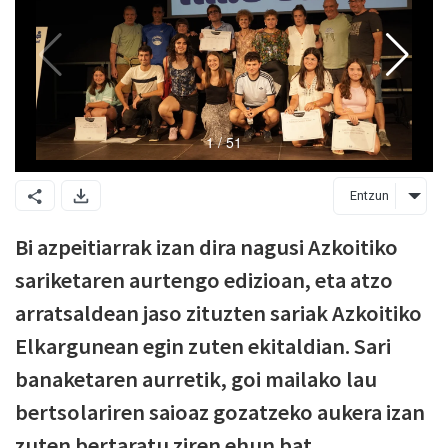
Entzun
Bi azpeitiarrak izan dira nagusi Azkoitiko
sariketaren aurtengo edizioan, eta atzo
arratsaldean jaso zituzten sariak Azkoitiko
Elkargunean egin zuten ekitaldian. Sari
banaketaren aurretik, goi mailako lau
bertsolariren saioaz gozatzeko aukera izan
zuten bertaratu ziren ehun bat