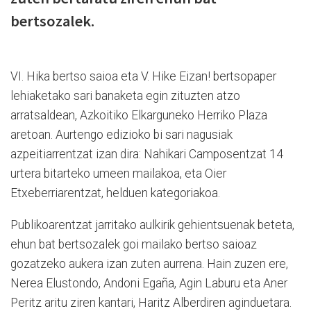
bertsozalek.
VI. Hika bertso saioa eta V. Hike Eizan! bertsopaper
lehiaketako sari banaketa egin zituzten atzo
arratsaldean, Azkoitiko Elkarguneko Herriko Plaza
aretoan. Aurtengo edizioko bi sari nagusiak
azpeitiarrentzat izan dira: Nahikari Camposentzat 14
urtera bitarteko umeen mailakoa, eta Oier
Etxeberriarentzat, helduen kategoriakoa.
Publikoarentzat jarritako aulkirik gehientsuenak beteta,
ehun bat bertsozalek goi mailako bertso saioaz
gozatzeko aukera izan zuten aurrena. Hain zuzen ere,
Nerea Elustondo, Andoni Egaña, Agin Laburu eta Aner
Peritz aritu ziren kantari, Haritz Alberdiren aginduetara.