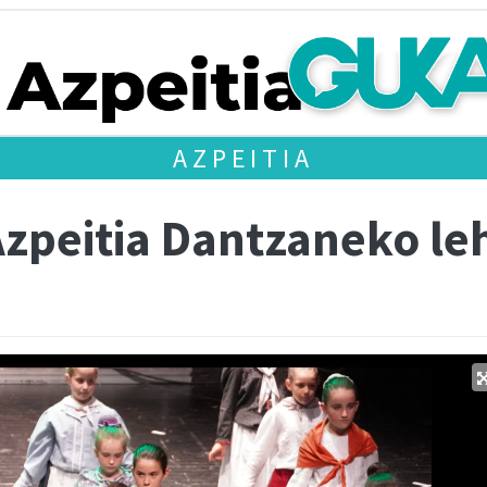
AZPEITIA
Azpeitia Dantzaneko le