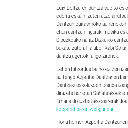
Luix Beltzaren dantza suelto esk
ederra eskaini zuten atzo arratsa
Dantzan egitasmoko aurreneko hit
ehun dantzari inguruk, musika eskol
Gipuzkoako nahiz Bizkaiko dantzak
bukatu zuten. Halaber, Xabi Sola
dantza agertokira igo zirenek.
Lehen hitzordua baino ez zen izan
aurtengo Azpeitia Dantzanen bar
Dantzaki eskolakoen txanda izang
dira, eta horietan Sahatsakoek et
Emanaldi guztietako sarrerak doak
kooperatibaren webgunean
.
Hona hemen Azpeitia Dantzanen 