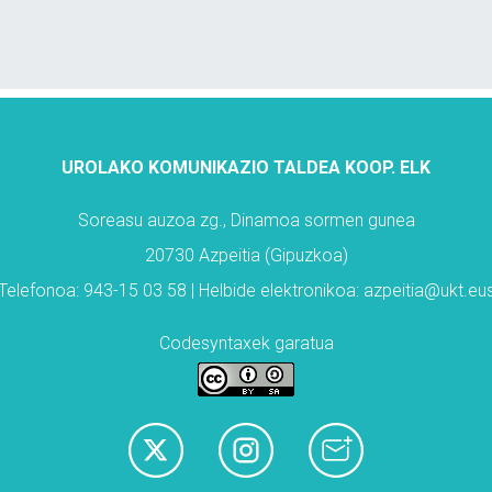
UROLAKO KOMUNIKAZIO TALDEA KOOP. ELK
Soreasu auzoa zg., Dinamoa sormen gunea
20730 Azpeitia (Gipuzkoa)
Telefonoa: 943-15 03 58 | Helbide elektronikoa: azpeitia@ukt.eu
Codesyntaxek garatua