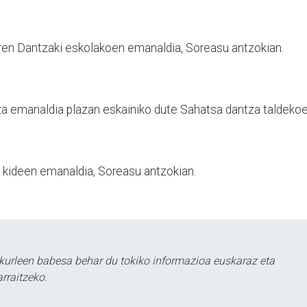
en Dantzaki eskolakoen emanaldia, Soreasu antzokian.
tza emanaldia plazan eskainiko dute Sahatsa dantza taldekoe
o kideen emanaldia, Soreasu antzokian.
kurleen babesa behar du tokiko informazioa euskaraz eta
rraitzeko.