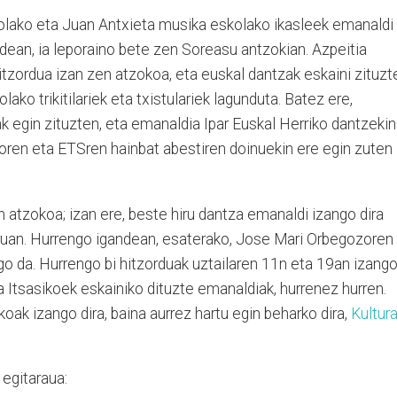
olako eta Juan Antxieta musika eskolako ikasleek emanaldi
ldean, ia leporaino bete zen Soreasu antzokian. Azpeitia
zordua izan zen atzokoa, eta euskal dantzak eskaini zituzt
ako trikitilariek eta txistulariek lagunduta. Batez ere,
 egin zituzten, eta emanaldia Ipar Euskal Herriko dantzekin
noren eta ETSren hainbat abestiren doinuekin ere egin zuten
 atzokoa; izan ere, beste hiru dantza emanaldi izango dira
ruan. Hurrengo igandean, esaterako, Jose Mari Orbegozoren
o da. Hurrengo bi hitzorduak uztailaren 11n eta 19an izang
a Itsasikoek eskainiko dituzte emanaldiak, hurrenez hurren.
oak izango dira, baina aurrez hartu egin beharko dira,
Kultur
egitaraua: