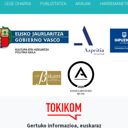
LEGE OHARRA
PUBLIZITATEA
ARAUAK
HARREMANET
Babesleak
Gertuko informazioa, euskaraz