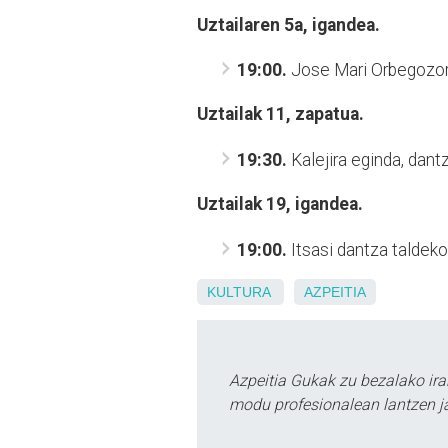
Uztailaren 5a, igandea.
19:00.
Jose Mari Orbegozor
Uztailak 11, zapatua.
19:30.
Kalejira eginda, dan
Uztailak 19, igandea.
19:00.
Itsasi dantza taldek
KULTURA
AZPEITIA
Azpeitia Gukak zu bezalako ira
modu profesionalean lantzen ja