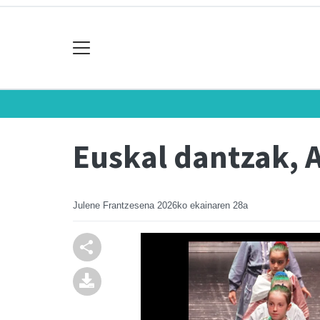
Euskal dantzak, 
Julene Frantzesena
2026ko ekainaren 28a