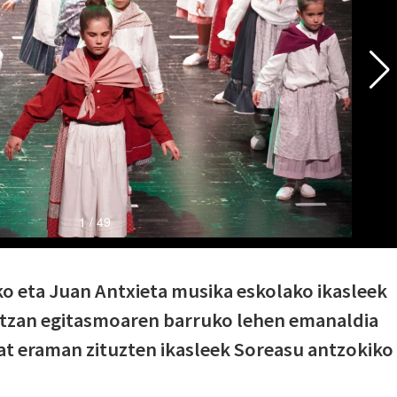
ko eta Juan Antxieta musika eskolako ikasleek
antzan egitasmoaren barruko lehen emanaldia
at eraman zituzten ikasleek Soreasu antzokiko