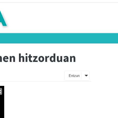
hen hitzorduan
Entzun