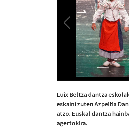
Luix Beltza dantza eskola
eskaini zuten Azpeitia D
atzo. Euskal dantza hainb
agertokira.