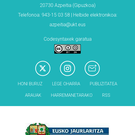
20730 Azpeitia (Gipuzkoa)
Telefonoa: 943-15 03 58 | Helbide elektronikoa:
azpeitia@ukt.eus
Codesyntaxek garatua
HONI BURUZ
LEGE OHARRA
PUBLIZITATEA
ARAUAK
HARREMANETARAKO
RSS
Babesleak