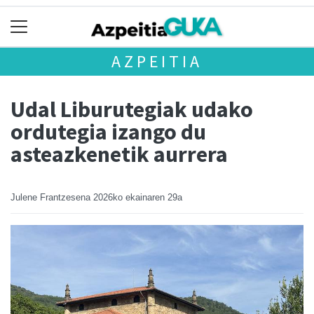
AZPEITIA
Udal Liburutegiak udako
ordutegia izango du
asteazkenetik aurrera
Julene Frantzesena
2026ko ekainaren 29a