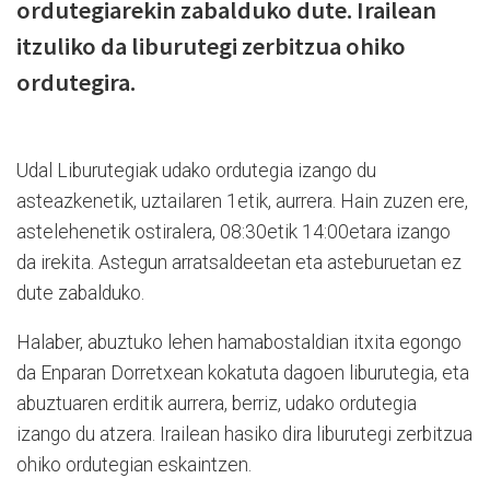
ordutegiarekin zabalduko dute. Irailean
itzuliko da liburutegi zerbitzua ohiko
ordutegira.
Udal Liburutegiak udako ordutegia izango du
asteazkenetik, uztailaren 1etik, aurrera. Hain zuzen ere,
astelehenetik ostiralera, 08:30etik 14:00etara izango
da irekita. Astegun arratsaldeetan eta asteburuetan ez
dute zabalduko.
Halaber, abuztuko lehen hamabostaldian itxita egongo
da Enparan Dorretxean kokatuta dagoen liburutegia, eta
abuztuaren erditik aurrera, berriz, udako ordutegia
izango du atzera. Irailean hasiko dira liburutegi zerbitzua
ohiko ordutegian eskaintzen.