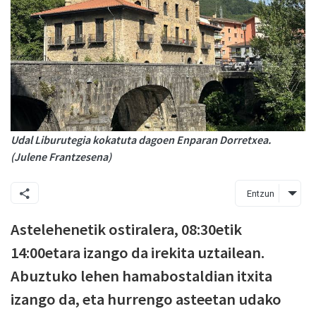
Udal Liburutegia kokatuta dagoen Enparan Dorretxea.
(Julene Frantzesena)
Entzun
Astelehenetik ostiralera, 08:30etik
14:00etara izango da irekita uztailean.
Abuztuko lehen hamabostaldian itxita
izango da, eta hurrengo asteetan udako