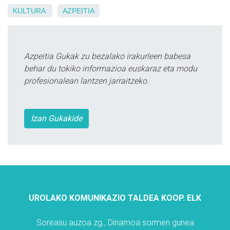
KULTURA
AZPEITIA
Azpeitia Gukak zu bezalako irakurleen babesa
behar du tokiko informazioa euskaraz eta modu
profesionalean lantzen jarraitzeko.
Izan Gukakide
UROLAKO KOMUNIKAZIO TALDEA KOOP. ELK
Soreasu auzoa zg., Dinamoa sormen gunea