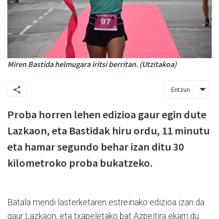
Miren Bastida helmugara iritsi berritan. (Utzitakoa)
Entzun
Proba horren lehen edizioa gaur egin dute
Lazkaon, eta Bastidak hiru ordu, 11 minutu
eta hamar segundo behar izan ditu 30
kilometroko proba bukatzeko.
Batala mendi lasterketaren estreinako edizioa izan da
gaur Lazkaon, eta txapeletako bat Azpeitira ekarri du