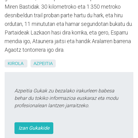
Miren Bastidak. 30 kilometroko eta 1.350 metroko
desnibeldun trail proban parte hartu du hark, eta hiru
ordutan, 11 minututan eta hamar segundotan bukatu du.
Partaideak Lazkaon hasi dira korrika, eta gero, Esparru
mendia igo, Ataunera jaitsi eta handik Aralarren barrena
Agaotz tontorrera igo dira.
KIROLA
AZPEITIA
Azpeitia Gukak zu bezalako irakurleen babesa
behar du tokiko informazioa euskaraz eta modu
profesionalean lantzen jarraitzeko.
Izan Gukakide