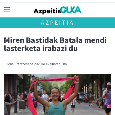
AZPEITIA
Miren Bastidak Batala mendi
lasterketa irabazi du
Julene Frantzesena
2026ko ekainaren 28a