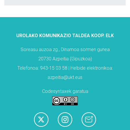
UROLAKO KOMUNIKAZIO TALDEA KOOP. ELK
Soreasu auzoa zg., Dinamoa sormen gunea
20730 Azpeitia (Gipuzkoa)
Telefonoa: 943-15 03 58 | Helbide elektronikoa:
azpeitia@ukt.eus
Codesyntaxek garatua