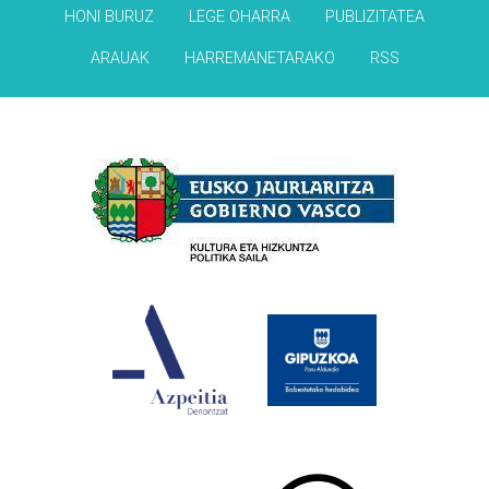
HONI BURUZ
LEGE OHARRA
PUBLIZITATEA
ARAUAK
HARREMANETARAKO
RSS
Babesleak