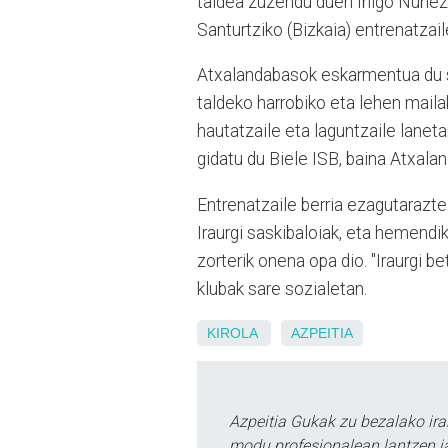
taldea zuzendu duen Iñigo Nuñeze
Santurtziko (Bizkaia) entrenatzail
Atxalandabasok eskarmentua du sas
taldeko harrobiko eta lehen maila
hautatzaile eta laguntzaile laneta
gidatu du Biele ISB, baina Atxala
Entrenatzaile berria ezagutarazte
Iraurgi saskibaloiak, eta hemendik
zorterik onena opa dio. "Iraurgi be
klubak sare sozialetan.
KIROLA
AZPEITIA
Azpeitia Gukak zu bezalako ira
modu profesionalean lantzen ja