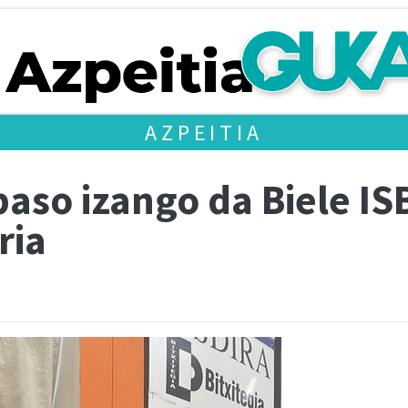
AZPEITIA
aso izango da Biele IS
ria