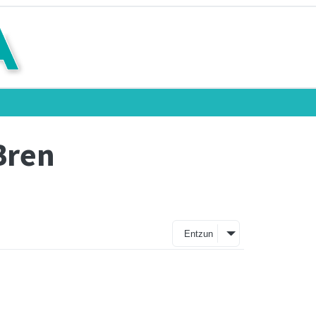
Bren
Entzun