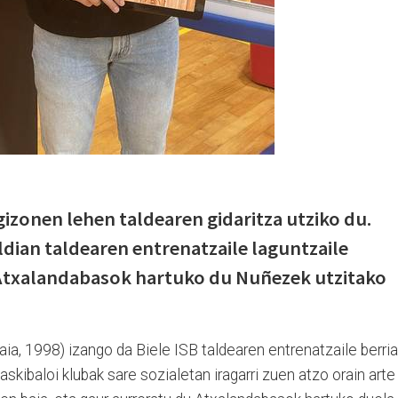
gizonen lehen taldearen gidaritza utziko du.
dian taldearen entrenatzaile laguntzaile
Atxalandabasok hartuko du Nuñezek utzitako
ia, 1998) izango da Biele ISB taldearen entrenatzaile berria
skibaloi klubak sare sozialetan iragarri zuen atzo orain arte