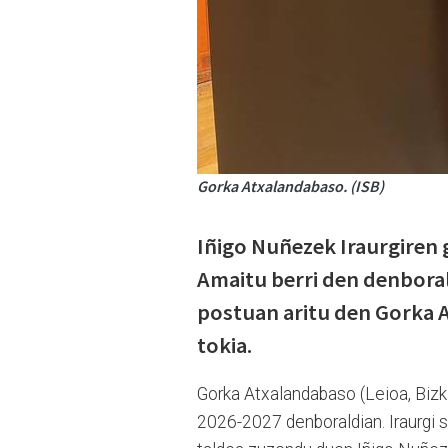
Gorka Atxalandabaso. (ISB)
Iñigo Nuñezek Iraurgiren 
Amaitu berri den denboral
postuan aritu den Gorka 
tokia.
Gorka Atxalandabaso (Leioa, Bizka
2026-2027 denboraldian. Iraurgi sa