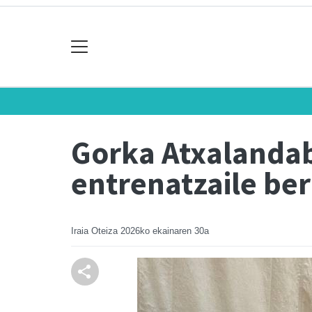
Gorka Atxalandab
entrenatzaile ber
Iraia Oteiza
2026ko ekainaren 30a