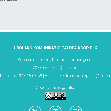
UROLAKO KOMUNIKAZIO TALDEA KOOP. ELK
Soreasu auzoa zg., Dinamoa sormen gunea
20730 Azpeitia (Gipuzkoa)
Telefonoa: 943-15 03 58 | Helbide elektronikoa: azpeitia@ukt.eu
Codesyntaxek garatua