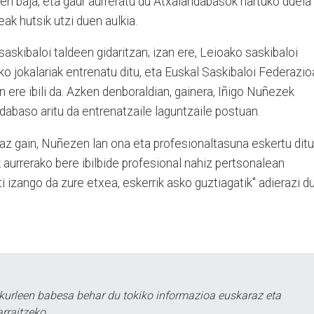
n baja, eta gaur aurreratu du Atxalandabasok hartuko duela
eak hutsik utzi duen aulkia.
kibaloi taldeen gidaritzan; izan ere, Leioako saskibaloi
ko jokalariak entrenatu ditu, eta Euskal Saskibaloi Federazi
n ere ibili da. Azken denboraldian, gainera, Iñigo Nuñezek
ndabaso aritu da entrenatzaile laguntzaile postuan.
az gain, Nuñezen lan ona eta profesionaltasuna eskertu ditu
 aurrerako bere ibilbide profesional nahiz pertsonalean
ti izango da zure etxea, eskerrik asko guztiagatik" adierazi d
kurleen babesa behar du tokiko informazioa euskaraz eta
rraitzeko.