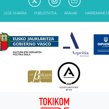
LEGE OHARRA
PUBLIZITATEA
ARAUAK
HARREMANET
Babesleak