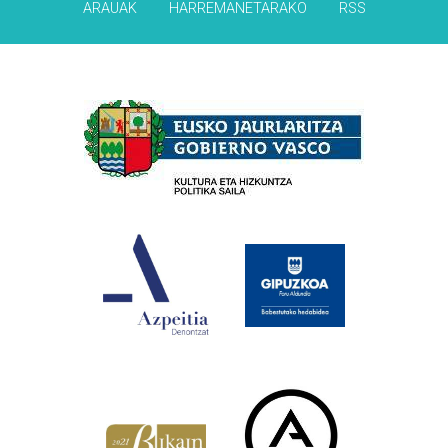
ARAUAK
HARREMANETARAKO
RSS
Babesleak