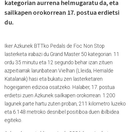
kategorian aurrena helmugaratu da, eta
sailkapen orokorrean 17. postua erdietsi
du.
Iker Azkunek BTTko Pedals de Foc Non Stop
lasterketa irabazi du Grand Master 50 kategorian. 11
ordu 35 minutu eta 12 segundo behar izan zituen
azpeitiarrak larunbatean Vielhan (Lleida, Herrialde
Katalanak) hasi eta bukatu zen lasterketaren
hogeigarren edizioa osatzeko. Halaber, 17. postua
erdietsi zuen Azkunek sailkapen orokorrean. 1.200
lagunek parte hartu zuten proban, 211 kilometro luzeko
eta 6.148 metroko desnibel positiboa duen ibilbidea
egiteko.