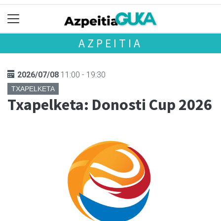
AZPEITIA
2026/07/08
11:00 - 19:30
TXAPELKETA
Txapelketa: Donosti Cup 2026