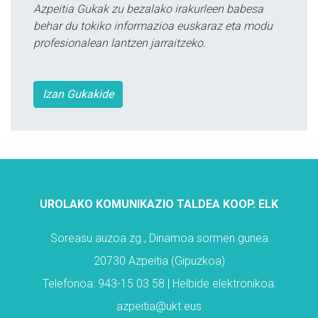
Azpeitia Gukak zu bezalako irakurleen babesa
behar du tokiko informazioa euskaraz eta modu
profesionalean lantzen jarraitzeko.
Izan Gukakide
UROLAKO KOMUNIKAZIO TALDEA KOOP. ELK
Soreasu auzoa zg., Dinamoa sormen gunea
20730 Azpeitia (Gipuzkoa)
Telefonoa: 943-15 03 58 | Helbide elektronikoa:
azpeitia@ukt.eus