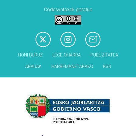
Codesyntaxek garatua
HONI BURUZ
LEGE OHARRA
PUBLIZITATEA
ARAUAK
HARREMANETARAKO
RSS
Babesleak