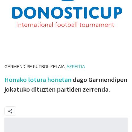
GARMENDIPE FUTBOL ZELAIA,
AZPEITIA
Honako lotura honetan
dago Garmendipen
jokatuko dituzten partiden zerrenda.