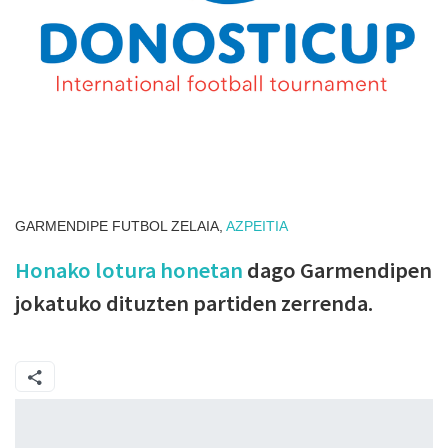
GARMENDIPE FUTBOL ZELAIA,
AZPEITIA
Honako lotura honetan
dago Garmendipen
jokatuko dituzten partiden zerrenda.