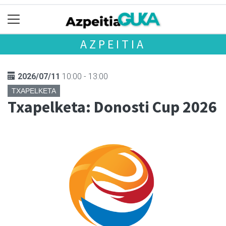
AZPEITIA
2026/07/11
10:00 - 13:00
TXAPELKETA
Txapelketa: Donosti Cup 2026