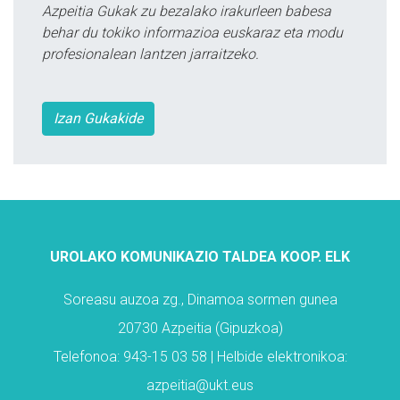
Azpeitia Gukak zu bezalako irakurleen babesa
behar du tokiko informazioa euskaraz eta modu
profesionalean lantzen jarraitzeko.
Izan Gukakide
UROLAKO KOMUNIKAZIO TALDEA KOOP. ELK
Soreasu auzoa zg., Dinamoa sormen gunea
20730 Azpeitia (Gipuzkoa)
Telefonoa: 943-15 03 58 | Helbide elektronikoa:
azpeitia@ukt.eus