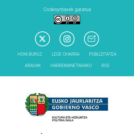
Codesyntaxek garatua
HONI BURUZ
LEGE OHARRA
PUBLIZITATEA
ARAUAK
HARREMANETARAKO
RSS
Babesleak