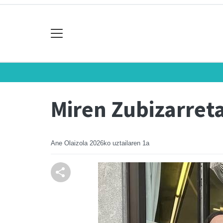
Miren Zubizarreta
Ane Olaizola
2026ko uztailaren 1a