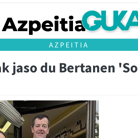
AZPEITIA
k jaso du Bertanen 'So