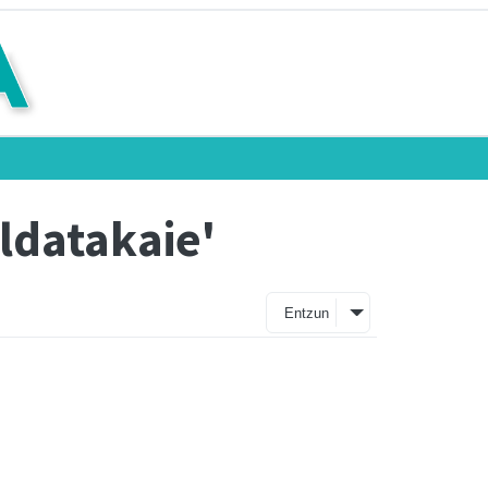
ldatakaie'
Entzun