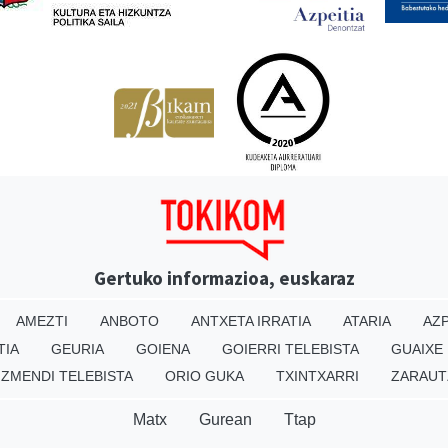
Gertuko informazioa, euskaraz
AMEZTI
ANBOTO
ANTXETA IRRATIA
ATARIA
AZP
TIA
GEURIA
GOIENA
GOIERRI TELEBISTA
GUAIXE
IZMENDI TELEBISTA
ORIO GUKA
TXINTXARRI
ZARAUT
Matx
Gurean
Ttap