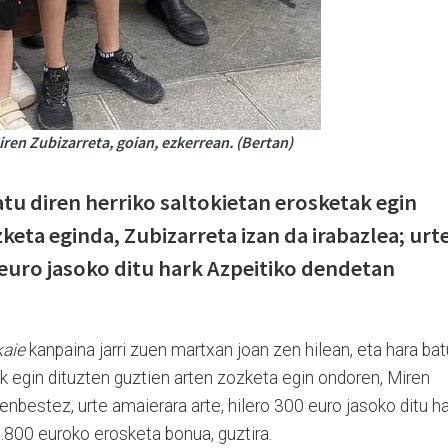
iren Zubizarreta, goian, ezkerrean. (Bertan)
tu diren herriko saltokietan erosketak egin
keta eginda, Zubizarreta izan da irabazlea; urt
 euro jasoko ditu hark Azpeitiko dendetan
aie
kanpaina jarri zuen martxan joan zen hilean, eta hara bat
ak egin dituzten guztien arten zozketa egin ondoren, Miren
enbestez, urte amaierara arte, hilero 300 euro jasoko ditu h
.800 euroko erosketa bonua, guztira.