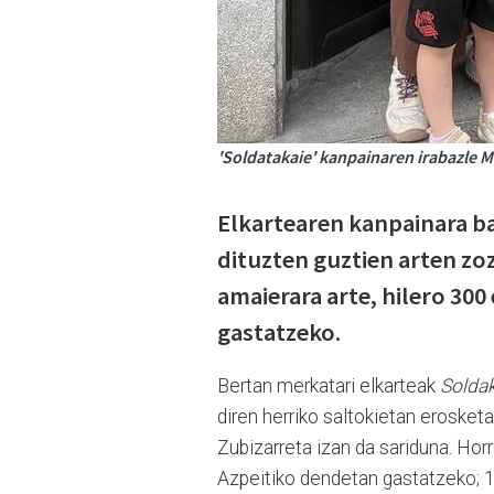
'Soldatakaie' kanpainaren irabazle M
Elkartearen kanpainara ba
dituzten guztien arten zoz
amaierara arte, hilero 300
gastatzeko.
Bertan merkatari elkarteak
Soldak
diren herriko saltokietan erosket
Zubizarreta izan da sariduna. Horr
Azpeitiko dendetan gastatzeko; 1