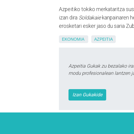
Azpeitiko tokiko merkataritza sus
izan dira
Soldakaie
kanpainaren he
erosketari esker jaso du saria Zu
EKONOMIA
AZPEITIA
Azpeitia Gukak zu bezalako ira
modu profesionalean lantzen ja
Izan Gukakide