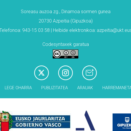
Soreasu auzoa zg., Dinamoa sormen gunea
20730 Azpeitia (Gipuzkoa)
Telefonoa: 943-15 03 58 | Helbide elektronikoa: azpeitia@ukt.eu
Codesyntaxek garatua
LEGE OHARRA
PUBLIZITATEA
ARAUAK
HARREMANET
Babesleak