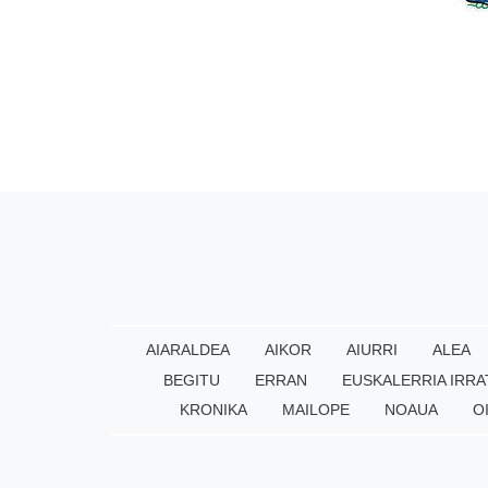
AIARALDEA
AIKOR
AIURRI
ALEA
BEGITU
ERRAN
EUSKALERRIA IRRA
KRONIKA
MAILOPE
NOAUA
O