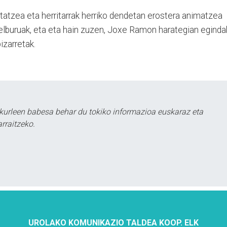
tatzea eta herritarrak herriko dendetan erostera animatzea
lburuak, eta eta hain zuzen, Joxe Ramon harategian egind
bizarretak.
kurleen babesa behar du tokiko informazioa euskaraz eta
rraitzeko.
UROLAKO KOMUNIKAZIO TALDEA KOOP. ELK