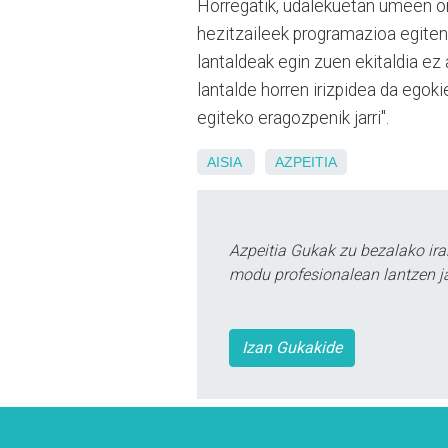
Horregatik, udalekuetan umeen on
hezitzaileek programazioa egiten
lantaldeak egin zuen ekitaldia ez
lantalde horren irizpidea da egok
egiteko eragozpenik jarri".
AISIA
AZPEITIA
Azpeitia Gukak zu bezalako ira
modu profesionalean lantzen ja
Izan Gukakide