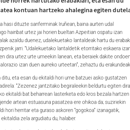
alde horrek hartutako erabakiari, eta esan du
tea kontuan hartzeko ahalegina egiten dutela
a hasi dituzte sanferminak Iruñean, baina aurten udal
o hainbat urtez jai horien bueltan Azpeitian ospatu izan
alak azaldu duenez, udalekuetako lantaldeak hartu du erabak
penik jarri. "Udalekuetako lantaldetik etorritako eskaera iza
zen dira urtez urte umeekin lanean, eta beraiek dakite ondoe
alorazio izan duen aurreko urteetan", zehaztu du erakundea
ditu, eta esan du ekitaldi hori ume batzuei asko gustatzen
direla: "Zezenez jantzitako begiraleekin beldurtu egiten dir
oko ekitaldi bat beharrean lasterketa edo kros bezala hartzen
 jende artean estuasuna pasatzea ere ohikoa da; suziriekin
taldi hori herritar eta guraso askoren "gogokoa" izanagatik,
kitaldia zela argudiatu du, halaber.