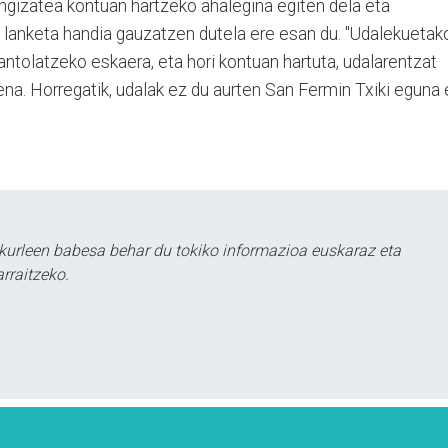
gizatea kontuan hartzeko ahalegina egiten dela eta
 lanketa handia gauzatzen dutela ere esan du. "Udalekuetak
 antolatzeko eskaera, eta hori kontuan hartuta, udalarentzat
iena. Horregatik, udalak ez du aurten San Fermin Txiki eguna
kurleen babesa behar du tokiko informazioa euskaraz eta
rraitzeko.