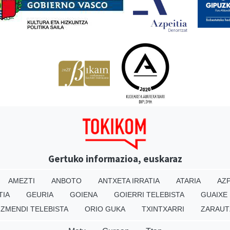
Gertuko informazioa, euskaraz
AMEZTI
ANBOTO
ANTXETA IRRATIA
ATARIA
AZP
TIA
GEURIA
GOIENA
GOIERRI TELEBISTA
GUAIXE
IZMENDI TELEBISTA
ORIO GUKA
TXINTXARRI
ZARAUT