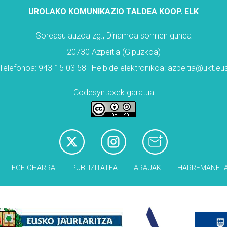
UROLAKO KOMUNIKAZIO TALDEA KOOP. ELK
Soreasu auzoa zg., Dinamoa sormen gunea
20730 Azpeitia (Gipuzkoa)
Telefonoa: 943-15 03 58 | Helbide elektronikoa: azpeitia@ukt.eu
Codesyntaxek garatua
LEGE OHARRA
PUBLIZITATEA
ARAUAK
HARREMANET
Babesleak