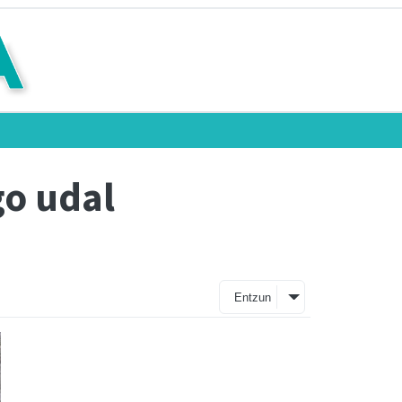
go udal
Entzun