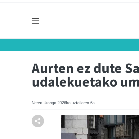
Aurten ez dute Sa
udalekuetako u
Nerea Uranga
2026ko uztailaren 6a