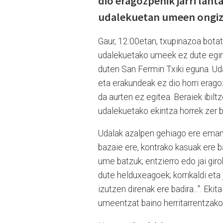
dio eragozpenik jarri lant
udalekuetan umeen ongiza
Gaur, 12:00etan, txupinazoa botat
udalekuetako umeek ez dute eging
duten San Fermin Txiki eguna. Ud
eta erakundeak ez dio horri eragoz
da aurten ez egitea. Beraiek ibilt
udalekuetako ekintza horrek zer b
Udalak azalpen gehiago ere eman 
bazaie ere, kontrako kasuak ere ba
ume batzuk; entzierro edo jai gir
dute helduxeagoek; korrikaldi eta
izutzen direnak ere badira...". Eki
umeentzat baino herritarrentzako e