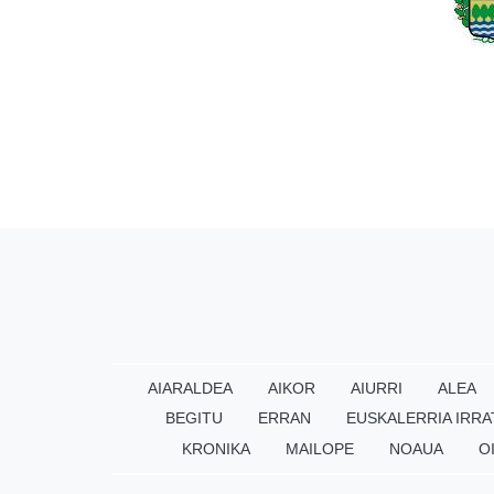
AIARALDEA
AIKOR
AIURRI
ALEA
BEGITU
ERRAN
EUSKALERRIA IRRA
KRONIKA
MAILOPE
NOAUA
O