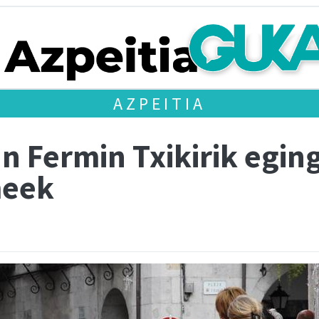
AZPEITIA
n Fermin Txikirik egin
meek