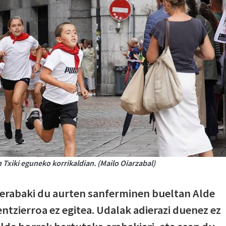
Txiki eguneko korrikaldian. (Mailo Oiarzabal)
erabaki du aurten sanferminen bueltan Alde
ntzierroa ez egitea. Udalak adierazi duenez ez