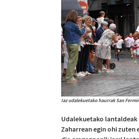
Iaz udalekuetako haurrak San Fermin 
Udalekuetako lantaldeak 
Zaharrean egin ohi zuten e