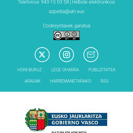
Telefonoa: 943-15 03 58 | Helbide elektronikoa:
azpeitia@ukt.eus
Codesyntaxek garatua
HONI BURUZ
LEGE OHARRA
PUBLIZITATEA
ARAUAK
HARREMANETARAKO
RSS
Babesleak