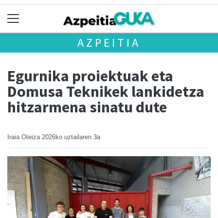
AZPEITIA
Egurnika proiektuak eta
Domusa Teknikek lankidetza
hitzarmena sinatu dute
Iraia Oteiza
2026ko uztailaren 3a