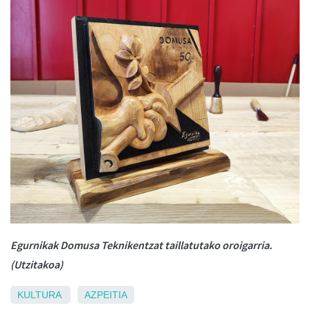
Egurnikak Domusa Teknikentzat taillatutako oroigarria.
(Utzitakoa)
KULTURA
AZPEITIA