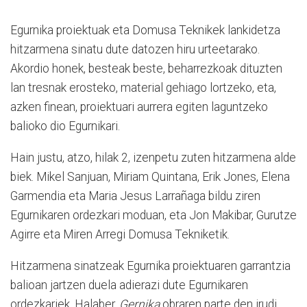
Egurnika proiektuak eta Domusa Teknikek lankidetza
hitzarmena sinatu dute datozen hiru urteetarako.
Akordio honek, besteak beste, beharrezkoak dituzten
lan tresnak erosteko, material gehiago lortzeko, eta,
azken finean, proiektuari aurrera egiten laguntzeko
balioko dio Egurnikari.
Hain justu, atzo, hilak 2, izenpetu zuten hitzarmena alde
biek. Mikel Sanjuan, Miriam Quintana, Erik Jones, Elena
Garmendia eta Maria Jesus Larrañaga bildu ziren
Egurnikaren ordezkari moduan, eta Jon Makibar, Gurutze
Agirre eta Miren Arregi Domusa Tekniketik.
Hitzarmena sinatzeak Egurnika proiektuaren garrantzia
balioan jartzen duela adierazi dute Egurnikaren
ordezkariek. Halaber,
Gernika
obraren parte den irudi