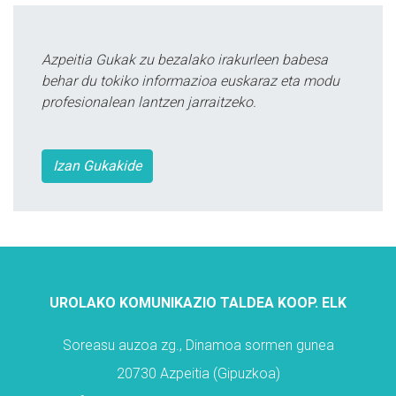
Azpeitia Gukak zu bezalako irakurleen babesa
behar du tokiko informazioa euskaraz eta modu
profesionalean lantzen jarraitzeko.
Izan Gukakide
UROLAKO KOMUNIKAZIO TALDEA KOOP. ELK
Soreasu auzoa zg., Dinamoa sormen gunea
20730 Azpeitia (Gipuzkoa)