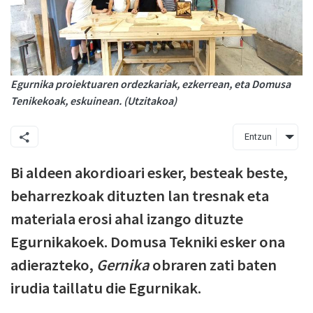
Egurnika proiektuaren ordezkariak, ezkerrean, eta Domusa
Tenikekoak, eskuinean. (Utzitakoa)
Entzun
Bi aldeen akordioari esker, besteak beste,
beharrezkoak dituzten lan tresnak eta
materiala erosi ahal izango dituzte
Egurnikakoek. Domusa Tekniki esker ona
adierazteko,
Gernika
obraren zati baten
irudia taillatu die Egurnikak.