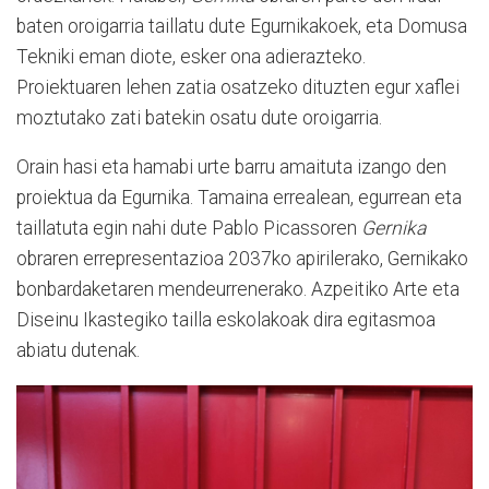
baten oroigarria taillatu dute Egurnikakoek, eta Domusa
Tekniki eman diote, esker ona adierazteko.
Proiektuaren lehen zatia osatzeko dituzten egur xaflei
moztutako zati batekin osatu dute oroigarria.
Orain hasi eta hamabi urte barru amaituta izango den
proiektua da Egurnika. Tamaina errealean, egurrean eta
taillatuta egin nahi dute Pablo Picassoren
Gernika
obraren errepresentazioa 2037ko apirilerako, Gernikako
bonbardaketaren mendeurrenerako. Azpeitiko Arte eta
Diseinu Ikastegiko tailla eskolakoak dira egitasmoa
abiatu dutenak.