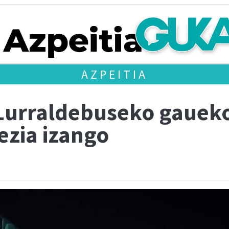
AZPEITIA
 Lurraldebuseko gauek
rezia izango