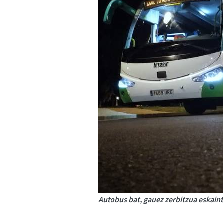
Autobus bat, gauez zerbitzua eskain