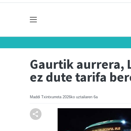
Gaurtik aurrera,
ez dute tarifa be
Maddi Txintxurreta
2026ko uztailaren 6a