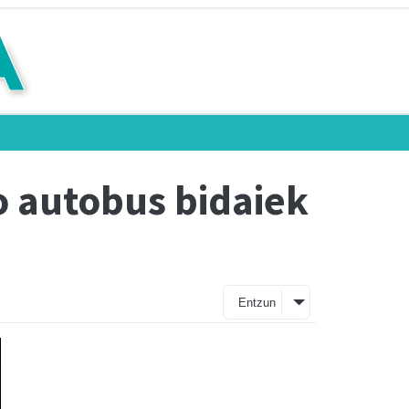
o autobus bidaiek
Entzun