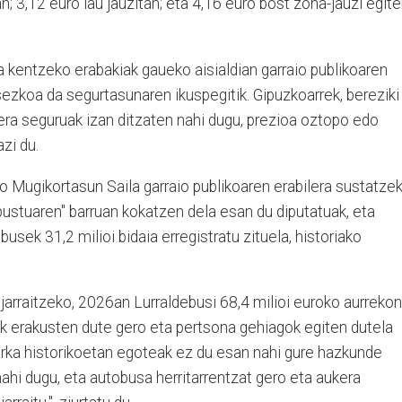
an; 3,12 euro lau jauzitan; eta 4,16 euro bost zona-jauzi egit
a kentzeko erabakiak gaueko aisialdian garraio publikoaren
tsezkoa da segurtasunaren ikuspegitik. Gipuzkoarrek, bereziki
a seguruak izan ditzaten nahi dugu, prezioa oztopo edo
zi du.
o Mugikortasun Saila garraio publikoaren erabilera sustatze
ustuaren" barruan kokatzen dela esan du diputatuak, eta
ek 31,2 milioi bidaia erregistratu zituela, historiako
 jarraitzeko, 2026an Lurraldebusi 68,4 milioi euroko aurreko
ek erakusten dute gero eta pertsona gehiagok egiten dutela
marka historikoetan egoteak ez du esan nahi gure hazkunde
 nahi dugu, eta autobusa herritarrentzat gero eta aukera