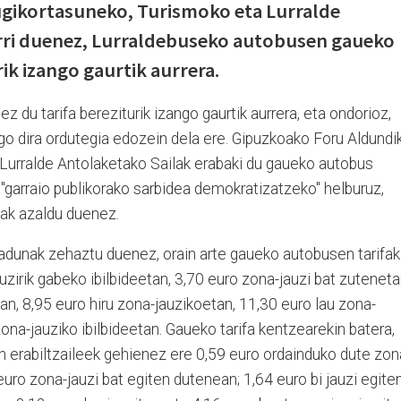
gikortasuneko, Turismoko eta Lurralde
arri duenez, Lurraldebuseko autobusen gaueko
ik izango gaurtik aurrera.
 du tarifa bereziturik izango gaurtik aurrera, eta ondorioz,
go dira ordutegia edozein dela ere. Gipuzkoako Foru Aldundi
Lurralde Antolaketako Sailak erabaki du gaueko autobus
"garraio publikorako sarbidea demokratizatzeko" helburuz,
ak azaldu duenez.
dunak zehaztu duenez, orain arte gaueko autobusen tarifak
uzirik gabeko ibilbideetan, 3,70 euro zona-jauzi bat zuteneta
an, 8,95 euro hiru zona-jauzikoetan, 11,30 euro lau zona-
ona-jauziko ibilbideetan. Gaueko tarifa kentzearekin batera,
n erabiltzaileek gehienez ere 0,59 euro ordainduko dute zon
 euro zona-jauzi bat egiten dutenean; 1,64 euro bi jauzi egite