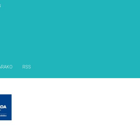
s
ARAKO
RSS