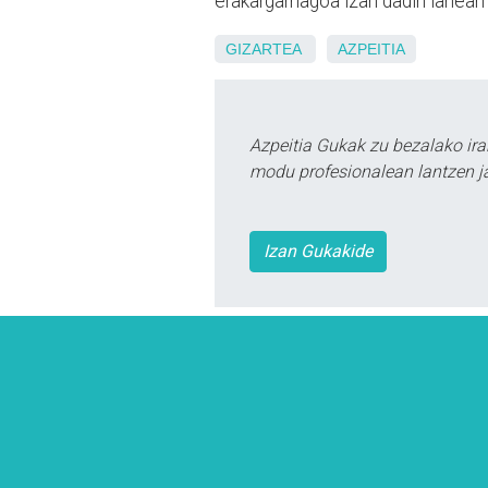
erakargarriagoa izan dadin lanean ja
GIZARTEA
AZPEITIA
Azpeitia Gukak zu bezalako ira
modu profesionalean lantzen ja
Izan Gukakide