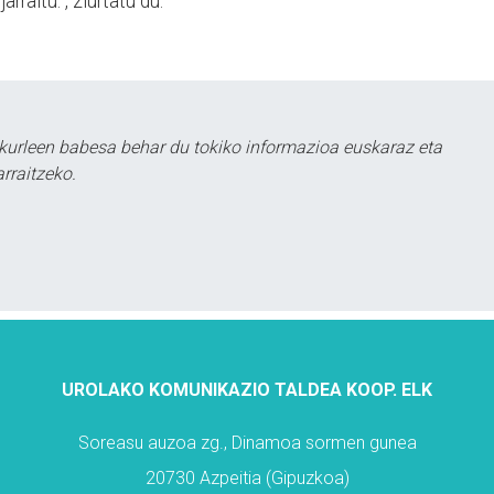
rraitu.", ziurtatu du.
kurleen babesa behar du tokiko informazioa euskaraz eta
rraitzeko.
UROLAKO KOMUNIKAZIO TALDEA KOOP. ELK
Soreasu auzoa zg., Dinamoa sormen gunea
20730 Azpeitia (Gipuzkoa)