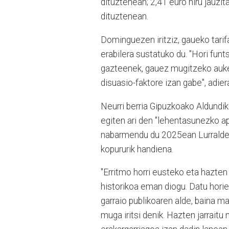
dituztenean; 2,41 euro hiru jauzit
dituztenean.
Dominguezen iritziz, gaueko tarif
erabilera sustatuko du. "Hori fun
gazteenek, gauez mugitzeko auker
disuasio-faktore izan gabe", adiera
Neurri berria Gipuzkoako Aldundik
egiten ari den "lehentasunezko ap
nabarmendu du 2025ean Lurraldebus
kopururik handiena.
"Erritmo horri eusteko eta hazten
historikoa eman diogu. Datu hori
garraio publikoaren alde, baina 
muga iritsi denik. Hazten jarraitu