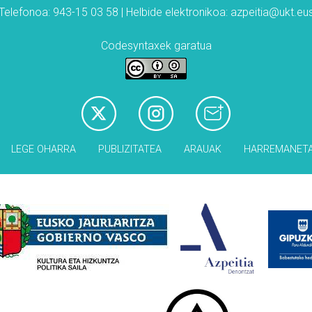
Telefonoa: 943-15 03 58 | Helbide elektronikoa: azpeitia@ukt.eu
Codesyntaxek garatua
LEGE OHARRA
PUBLIZITATEA
ARAUAK
HARREMANET
Babesleak