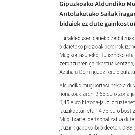
Gipuzkoako Aldundiko Mu
Antolaketako Sailak irag
bidaiek ez dute gainkostur
Lurraldebusen gaueko zerbitzuak ez
bidaietako prezioak berdinak izan
Mugikortasuneko, Turismoko eta 
zerbitzuaren gainkostua kentzea, 
Azahara Dominguez foru diputatu
Aldundiko mugikortasuneko ardura
honakoak ziren: 2,65 euro zona-ja
6,45 euro bi zona-jauzi zituztenet
jauzikoetan eta 14,75 euro bost z
Mugi txartel pertsonalizatua dute
jauzirik gabeko ibilbideetan; 0,88