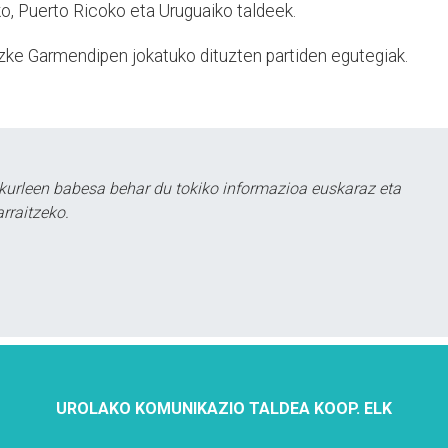
o, Puerto Ricoko eta Uruguaiko taldeek.
ezke Garmendipen jokatuko dituzten partiden egutegiak.
kurleen babesa behar du tokiko informazioa euskaraz eta
rraitzeko.
UROLAKO KOMUNIKAZIO TALDEA KOOP. ELK