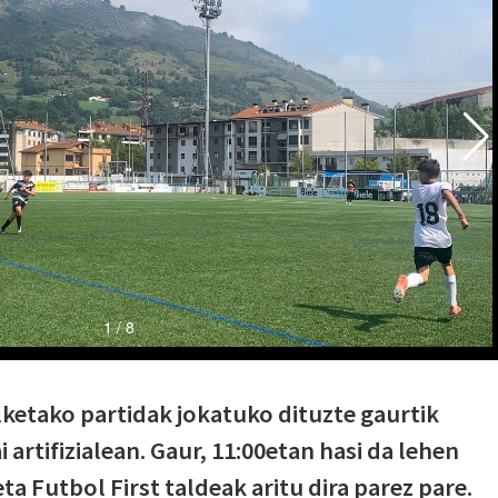
ketako partidak jokatuko dituzte gaurtik
 artifizialean. Gaur, 11:00etan hasi da lehen
a Futbol First taldeak aritu dira parez pare.