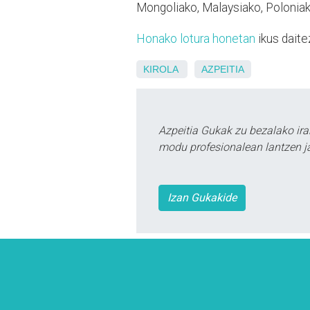
Mongoliako, Malaysiako, Poloniak
Honako lotura honetan
ikus dait
KIROLA
AZPEITIA
Azpeitia Gukak zu bezalako ira
modu profesionalean lantzen ja
Izan Gukakide