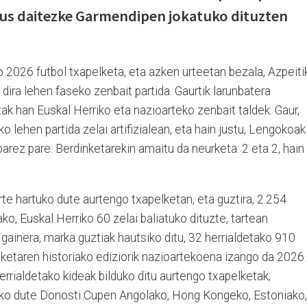
kus daitezke Garmendipen jokatuko dituzten
 2026 futbol txapelketa, eta azken urteetan bezala, Azpeiti
dira lehen faseko zenbait partida. Gaurtik larunbatera
tak han Euskal Herriko eta nazioarteko zenbait taldek. Gaur,
 lehen partida zelai artifizialean, eta hain justu, Lengokoak
 parez pare. Berdinketarekin amaitu da neurketa: 2 eta 2, hain
rte hartuko dute aurtengo txapelketan, eta guztira, 2.254
ako, Euskal Herriko 60 zelai baliatuko dituzte, tartean
gainera, marka guztiak hautsiko ditu, 32 herrialdetako 910
elketaren historiako ediziorik nazioartekoena izango da 2026.
errialdetako kideak bilduko ditu aurtengo txapelketak;
tuko dute Donosti Cupen Angolako, Hong Kongeko, Estoniako,