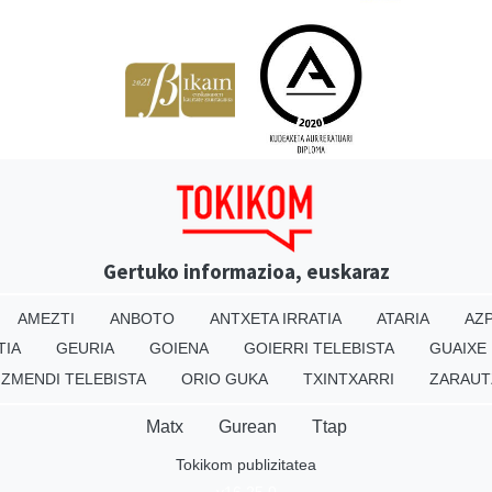
Gertuko informazioa, euskaraz
AMEZTI
ANBOTO
ANTXETA IRRATIA
ATARIA
AZP
TIA
GEURIA
GOIENA
GOIERRI TELEBISTA
GUAIXE
IZMENDI TELEBISTA
ORIO GUKA
TXINTXARRI
ZARAUT
Matx
Gurean
Ttap
Tokikom publizitatea
v16.25.0