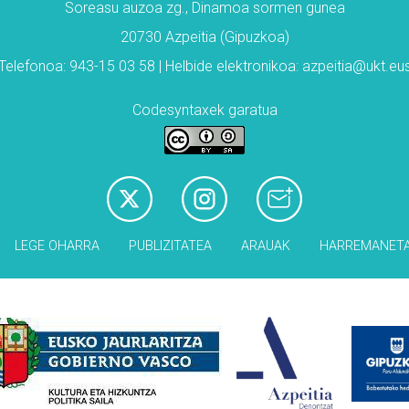
Soreasu auzoa zg., Dinamoa sormen gunea
20730 Azpeitia (Gipuzkoa)
Telefonoa: 943-15 03 58 | Helbide elektronikoa: azpeitia@ukt.eu
Codesyntaxek garatua
LEGE OHARRA
PUBLIZITATEA
ARAUAK
HARREMANET
Babesleak