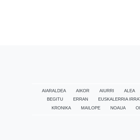
AIARALDEA
AIKOR
AIURRI
ALEA
BEGITU
ERRAN
EUSKALERRIA IRRA
KRONIKA
MAILOPE
NOAUA
O