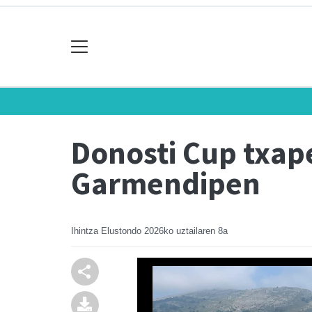
Donosti Cup txape
Garmendipen
Ihintza Elustondo
2026ko uztailaren 8a