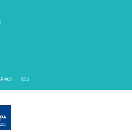
s
ARAKO
RSS