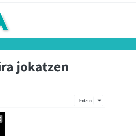
ira jokatzen
Entzun