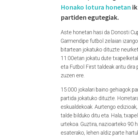
Honako lotura honetan
i
partiden egutegiak.
Aste honetan hasi da Donosti Cup
Garmendipe futbol zelaian izango 
bitartean jokatuko dituzte neurke
11:00etan jokatu dute txapelketako
eta Futbol First taldeak aritu dira
zuzen ere.
15.000 jokalari baino gehiagok pa
partida jokatuko dituzte. Horretar
eskualdekoak. Aurtengo edizioak, 
talde bilduko ditu eta. Hala, txap
urtekoa. Guztira, nazioarteko 90 h
esaterako, lehen aldiz parte har