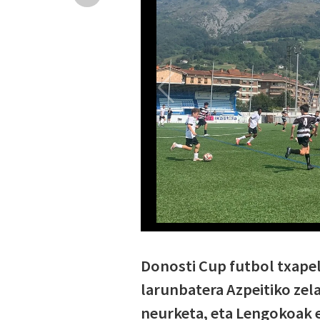
Donosti Cup futbol txapel
larunbatera Azpeitiko zelai
neurketa, eta Lengokoak et