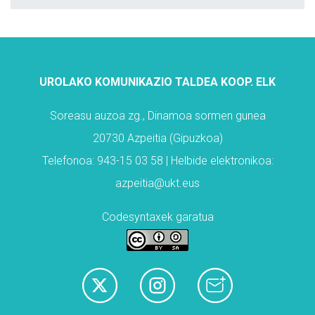
UROLAKO KOMUNIKAZIO TALDEA KOOP. ELK
Soreasu auzoa zg., Dinamoa sormen gunea
20730 Azpeitia (Gipuzkoa)
Telefonoa: 943-15 03 58 | Helbide elektronikoa:
azpeitia@ukt.eus
Codesyntaxek garatua