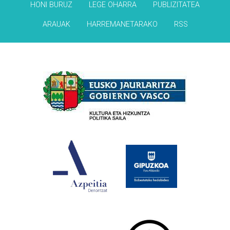
HONI BURUZ
LEGE OHARRA
PUBLIZITATEA
ARAUAK
HARREMANETARAKO
RSS
Babesleak