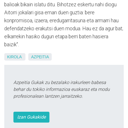
balioak bikain islatu ditu. Bihotzez eskertu nahi diogu
Aitorri jokalari gisa eman duen guztia: bere
konpromisoa, izaera, eredugarritasuna eta armarri hau
defendatzeko erakutsi duen modua. Hau ez da agur bat;
elkarrekin hasiko dugun etapa berri baten hasiera
baizik".
KIROLA
AZPEITIA
Azpeitia Gukak zu bezalako irakurleen babesa
behar du tokiko informazioa euskaraz eta modu
profesionalean lantzen jarraitzeko.
Izan Gukakide