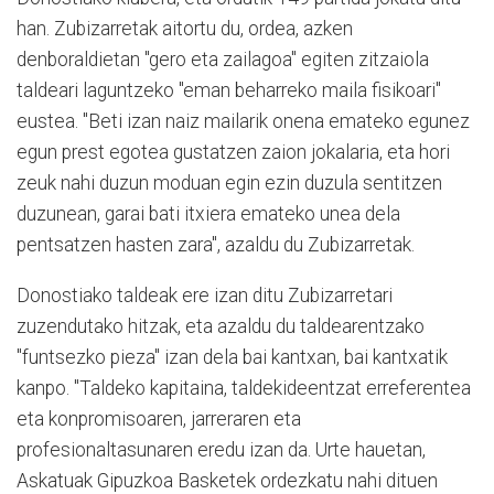
han. Zubizarretak aitortu du, ordea, azken
denboraldietan "gero eta zailagoa" egiten zitzaiola
taldeari laguntzeko "eman beharreko maila fisikoari"
eustea. "Beti izan naiz mailarik onena emateko egunez
egun prest egotea gustatzen zaion jokalaria, eta hori
zeuk nahi duzun moduan egin ezin duzula sentitzen
duzunean, garai bati itxiera emateko unea dela
pentsatzen hasten zara", azaldu du Zubizarretak.
Donostiako taldeak ere izan ditu Zubizarretari
zuzendutako hitzak, eta azaldu du taldearentzako
"funtsezko pieza" izan dela bai kantxan, bai kantxatik
kanpo. "Taldeko kapitaina, taldekideentzat erreferentea
eta konpromisoaren, jarreraren eta
profesionaltasunaren eredu izan da. Urte hauetan,
Askatuak Gipuzkoa Basketek ordezkatu nahi dituen