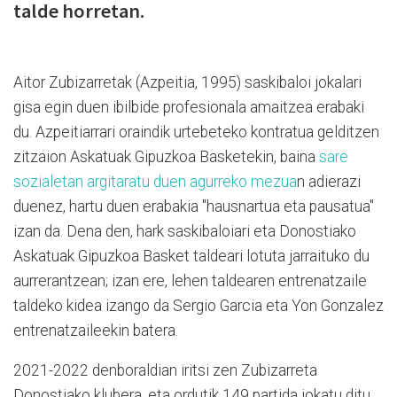
talde horretan.
Aitor Zubizarretak (Azpeitia, 1995) saskibaloi jokalari
gisa egin duen ibilbide profesionala amaitzea erabaki
du. Azpeitiarrari oraindik urtebeteko kontratua gelditzen
zitzaion Askatuak Gipuzkoa Basketekin, baina
sare
sozialetan argitaratu duen agurreko mezua
n adierazi
duenez, hartu duen erabakia "hausnartua eta pausatua"
izan da. Dena den, hark saskibaloiari eta Donostiako
Askatuak Gipuzkoa Basket taldeari lotuta jarraituko du
aurrerantzean; izan ere, lehen taldearen entrenatzaile
taldeko kidea izango da Sergio Garcia eta Yon Gonzalez
entrenatzaileekin batera.
2021-2022 denboraldian iritsi zen Zubizarreta
Donostiako klubera, eta ordutik 149 partida jokatu ditu