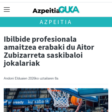
AZPEITIA
Ibilbide profesionala
amaitzea erabaki du Aitor
Zubizarreta saskibaloi
jokalariak
Andoni Elduaien
2026ko uztailaren 8a