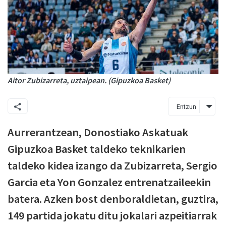
Aitor Zubizarreta, uztaipean. (Gipuzkoa Basket)
Entzun
Aurrerantzean, Donostiako Askatuak
Gipuzkoa Basket taldeko teknikarien
taldeko kidea izango da Zubizarreta, Sergio
Garcia eta Yon Gonzalez entrenatzaileekin
batera. Azken bost denboraldietan, guztira,
149 partida jokatu ditu jokalari azpeitiarrak