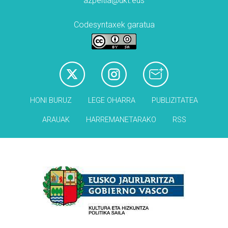
azpeitia@ukt.eus
Codesyntaxek garatua
HONI BURUZ
LEGE OHARRA
PUBLIZITATEA
ARAUAK
HARREMANETARAKO
RSS
Babesleak