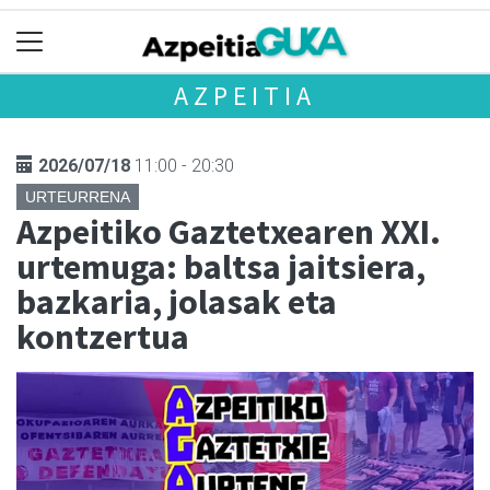
AZPEITIA
2026/07/18
11:00 - 20:30
URTEURRENA
Azpeitiko Gaztetxearen XXI.
urtemuga: baltsa jaitsiera,
bazkaria, jolasak eta
kontzertua