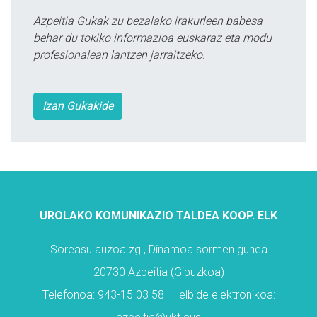
Azpeitia Gukak zu bezalako irakurleen babesa
behar du tokiko informazioa euskaraz eta modu
profesionalean lantzen jarraitzeko.
Izan Gukakide
UROLAKO KOMUNIKAZIO TALDEA KOOP. ELK
Soreasu auzoa zg., Dinamoa sormen gunea
20730 Azpeitia (Gipuzkoa)
Telefonoa: 943-15 03 58 | Helbide elektronikoa: