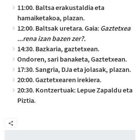
11:00. Baltsa erakustaldia eta
hamaiketakoa, plazan.
12:00. Baltsak uretara. Gaia:
Gaztetxea
...rena izan bazen zer?.
14:30. Bazkaria, gaztetxean.
Ondoren, sari banaketa, Gaztetxean.
17:30. Sangria, DJa eta jolasak, plazan.
20:00. Gaztetxearen irekiera.
20:30. Kontzertuak: Lepue Zapaldu eta
Piztia.