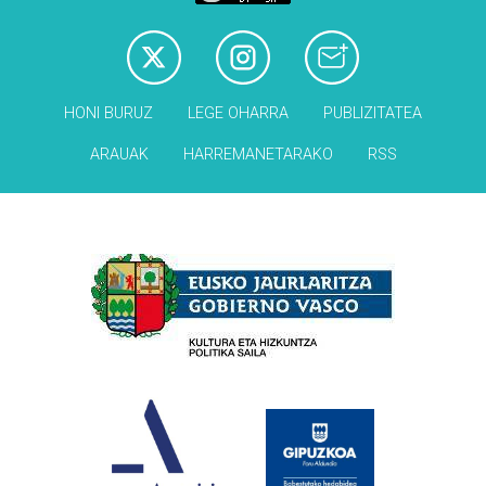
HONI BURUZ
LEGE OHARRA
PUBLIZITATEA
ARAUAK
HARREMANETARAKO
RSS
Babesleak