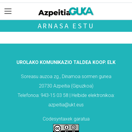
ARNASA ESTU
UROLAKO KOMUNIKAZIO TALDEA KOOP. ELK
Soreasu auzoa zg., Dinamoa sormen gunea
20730 Azpeitia (Gipuzkoa)
Telefonoa: 943-15 03 58 | Helbide elektronikoa:
azpeitia@ukt.eus
Codesyntaxek garatua