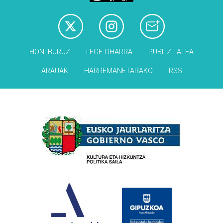
HONI BURUZ
LEGE OHARRA
PUBLIZITATEA
ARAUAK
HARREMANETARAKO
RSS
Babesleak