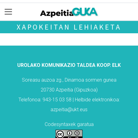
XAPOKEITAN LEHIAKETA
UROLAKO KOMUNIKAZIO TALDEA KOOP. ELK
Soreasu auzoa zg., Dinamoa sormen gunea
20730 Azpeitia (Gipuzkoa)
Telefonoa: 943-15 03 58 | Helbide elektronikoa:
azpeitia@ukt.eus
Codesyntaxek garatua