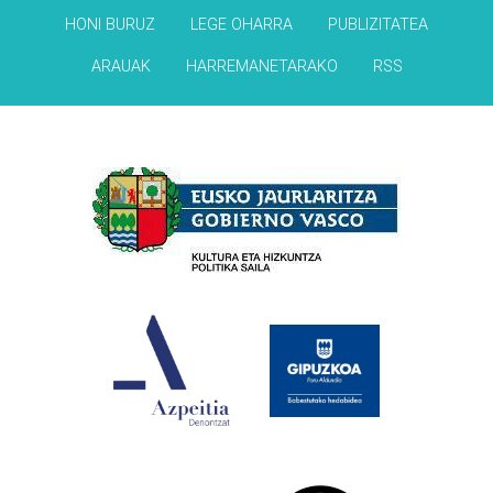
HONI BURUZ
LEGE OHARRA
PUBLIZITATEA
ARAUAK
HARREMANETARAKO
RSS
Babesleak