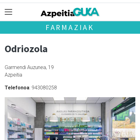
FARMAZIAK
Odriozola
Garmendi Auzunea, 19
Azpeitia
Telefonoa
: 943080258