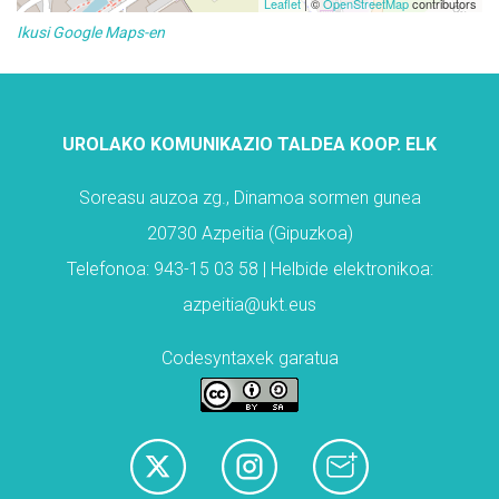
Leaflet
| ©
OpenStreetMap
contributors
Ikusi Google Maps-en
UROLAKO KOMUNIKAZIO TALDEA KOOP. ELK
Soreasu auzoa zg., Dinamoa sormen gunea
20730 Azpeitia (Gipuzkoa)
Telefonoa: 943-15 03 58 | Helbide elektronikoa:
azpeitia@ukt.eus
Codesyntaxek garatua