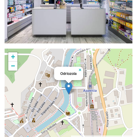
+
−
×
Odriozola