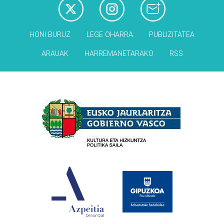
HONI BURUZ
LEGE OHARRA
PUBLIZITATEA
ARAUAK
HARREMANETARAKO
RSS
Babesleak