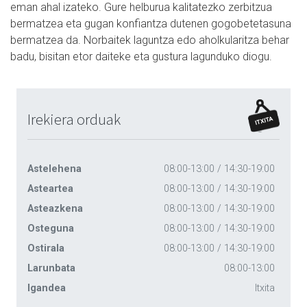
eman ahal izateko. Gure helburua kalitatezko zerbitzua
bermatzea eta gugan konfiantza dutenen gogobetetasuna
bermatzea da. Norbaitek laguntza edo aholkularitza behar
badu, bisitan etor daiteke eta gustura lagunduko diogu.
Irekiera orduak
Astelehena
08:00-13:00 / 14:30-19:00
Asteartea
08:00-13:00 / 14:30-19:00
Asteazkena
08:00-13:00 / 14:30-19:00
Osteguna
08:00-13:00 / 14:30-19:00
Ostirala
08:00-13:00 / 14:30-19:00
Larunbata
08:00-13:00
Igandea
Itxita