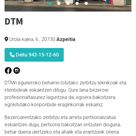
DTM
Urola kalea, 6
,
20730
Azpeitia
Deitu 943-15-12-60
DTMn eguneroko beharrei lotutako zerbitzu teknikoak eta
irtenbideak eskaintzen ditugu. Gure lana bezeroei
profesionaltasunez laguntzea da, egoera bakoitzera
egokitutako konponbide eraginkorrak eskainiz.
Bezeroarentzako zerbitzu eta arreta pertsonalizatua
eskaintzen dugu, pertsona bakoitzari entzuten dioguna,
behar duena ulertzeko eta ahalik eta erantzunik onena