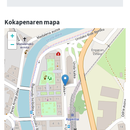
Kokapenaren mapa
+
−