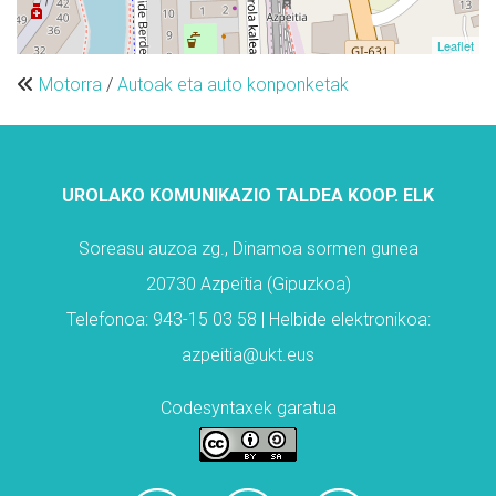
Leaflet
Motorra
/
Autoak eta auto konponketak
UROLAKO KOMUNIKAZIO TALDEA KOOP. ELK
Soreasu auzoa zg., Dinamoa sormen gunea
20730 Azpeitia (Gipuzkoa)
Telefonoa: 943-15 03 58 | Helbide elektronikoa:
azpeitia@ukt.eus
Codesyntaxek garatua