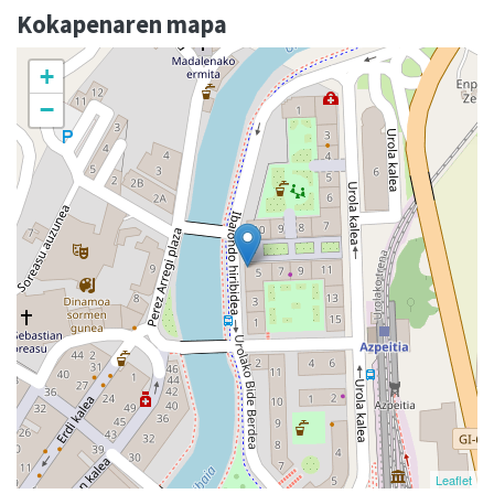
Kokapenaren mapa
+
−
Leaflet