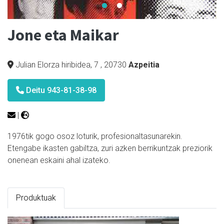
Jone eta Maikar
Julian Elorza hiribidea, 7
,
20730
Azpeitia
Deitu 943-81-38-98
|
1976tik gogo osoz loturik, profesionaltasunarekin.
Etengabe ikasten gabiltza, zuri azken berrikuntzak preziorik
onenean eskaini ahal izateko.
Produktuak