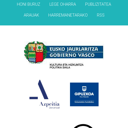
HONI BURUZ
LEGE OHARRA
PUBLIZITATEA
ARAUAK
HARREMANETARAKO
RSS
Babesleak