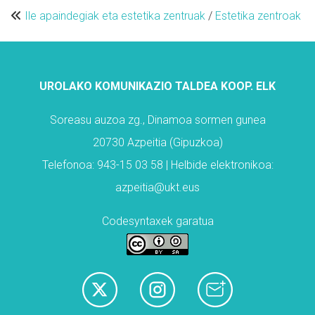
Ile apaindegiak eta estetika zentruak
/
Estetika zentroak
UROLAKO KOMUNIKAZIO TALDEA KOOP. ELK
Soreasu auzoa zg., Dinamoa sormen gunea
20730 Azpeitia (Gipuzkoa)
Telefonoa: 943-15 03 58 | Helbide elektronikoa:
azpeitia@ukt.eus
Codesyntaxek garatua