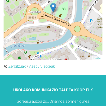
Leaflet
Zerbitzuak
/
Aseguru etxeak
UROLAKO KOMUNIKAZIO TALDEA KOOP. ELK
Soreasu auzoa zg., Dinamoa sormen gunea