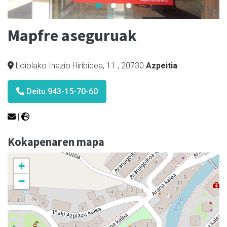
Mapfre aseguruak
Loiolako Inazio Hiribidea, 11
,
20730
Azpeitia
Deitu 943-15-70-60
|
Kokapenaren mapa
+
−