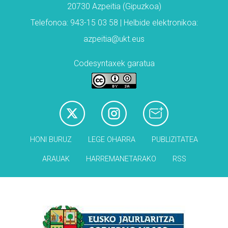
20730 Azpeitia (Gipuzkoa)
Telefonoa: 943-15 03 58 | Helbide elektronikoa:
azpeitia@ukt.eus
Codesyntaxek garatua
HONI BURUZ
LEGE OHARRA
PUBLIZITATEA
ARAUAK
HARREMANETARAKO
RSS
Babesleak