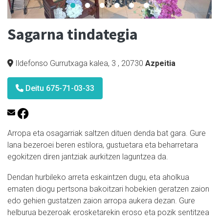
Sagarna tindategia
Ildefonso Gurrutxaga kalea, 3
,
20730
Azpeitia
Deitu 675-71-03-33
Arropa eta osagarriak saltzen dituen denda bat gara. Gure
lana bezeroei beren estilora, gustuetara eta beharretara
egokitzen diren jantziak aurkitzen laguntzea da.
Dendan hurbileko arreta eskaintzen dugu, eta aholkua
ematen diogu pertsona bakoitzari hobekien geratzen zaion
edo gehien gustatzen zaion arropa aukera dezan. Gure
helburua bezeroak erosketarekin eroso eta pozik sentitzea