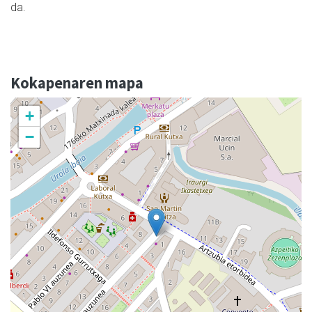
da.
Kokapenaren mapa
+
−