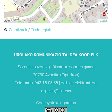
Leaflet
Zerbitzuak
/
Tindategiak
UROLAKO KOMUNIKAZIO TALDEA KOOP. ELK
Soreasu auzoa zg., Dinamoa sormen gunea
20730 Azpeitia (Gipuzkoa)
Telefonoa: 943-15 03 58 | Helbide elektronikoa:
azpeitia@ukt.eus
Codesyntaxek garatua