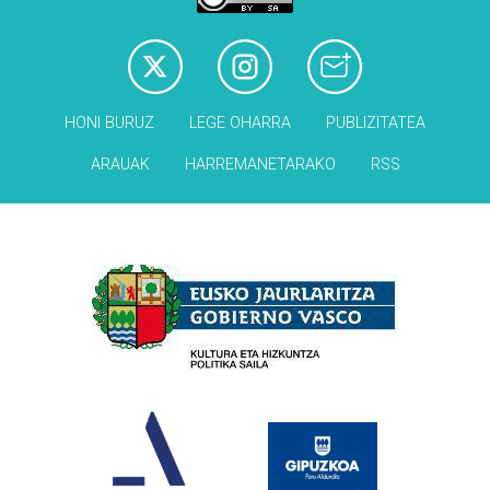
HONI BURUZ
LEGE OHARRA
PUBLIZITATEA
ARAUAK
HARREMANETARAKO
RSS
Babesleak