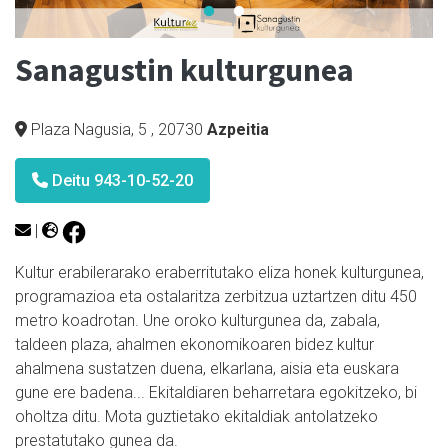
Sanagustin kulturgunea
Plaza Nagusia, 5
,
20730
Azpeitia
Deitu 943-10-52-20
|
Kultur erabilerarako eraberritutako eliza honek kulturgunea,
programazioa eta ostalaritza zerbitzua uztartzen ditu 450
metro koadrotan. Une oroko kulturgunea da, zabala,
taldeen plaza, ahalmen ekonomikoaren bidez kultur
ahalmena sustatzen duena, elkarlana, aisia eta euskara
gune ere badena... Ekitaldiaren beharretara egokitzeko, bi
oholtza ditu. Mota guztietako ekitaldiak antolatzeko
prestatutako gunea da.