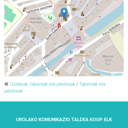
Leaflet
Ostatuak, tabernak eta jatetxeak
/
Tabernak eta
jatetxeak
UROLAKO KOMUNIKAZIO TALDEA KOOP. ELK