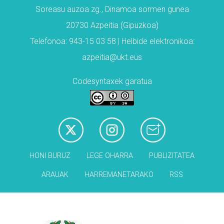
Soreasu auzoa zg., Dinamoa sormen gunea
20730 Azpeitia (Gipuzkoa)
Telefonoa: 943-15 03 58 | Helbide elektronikoa:
azpeitia@ukt.eus
Codesyntaxek garatua
HONI BURUZ
LEGE OHARRA
PUBLIZITATEA
ARAUAK
HARREMANETARAKO
RSS
Babesleak