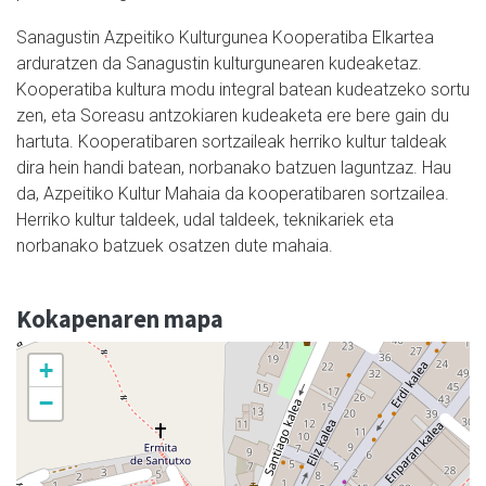
Sanagustin Azpeitiko Kulturgunea Kooperatiba Elkartea
arduratzen da Sanagustin kulturgunearen kudeaketaz.
Kooperatiba kultura modu integral batean kudeatzeko sortu
zen, eta Soreasu antzokiaren kudeaketa ere bere gain du
hartuta. Kooperatibaren sortzaileak herriko kultur taldeak
dira hein handi batean, norbanako batzuen laguntzaz. Hau
da, Azpeitiko Kultur Mahaia da kooperatibaren sortzailea.
Herriko kultur taldeek, udal taldeek, teknikariek eta
norbanako batzuek osatzen dute mahaia.
Kokapenaren mapa
+
−