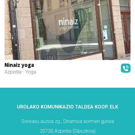
Ninaiz yoga
Azpeitia
- Yoga
UROLAKO KOMUNIKAZIO TALDEA KOOP. ELK
Soreasu auzoa zg., Dinamoa sormen gunea
20730 Azpeitia (Gipuzkoa)