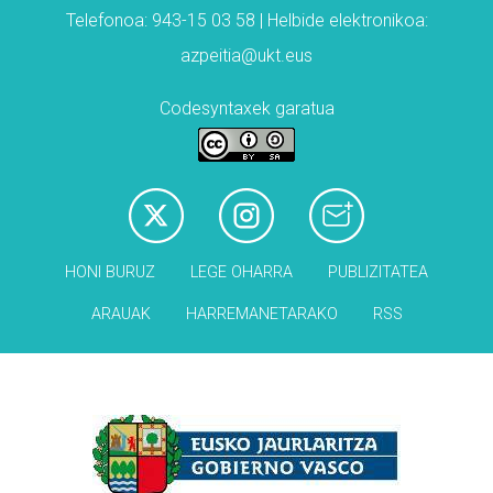
Telefonoa: 943-15 03 58 | Helbide elektronikoa:
azpeitia@ukt.eus
Codesyntaxek garatua
HONI BURUZ
LEGE OHARRA
PUBLIZITATEA
ARAUAK
HARREMANETARAKO
RSS
Babesleak