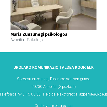
Maria Zunzunegi psikologoa
Azpeitia
- Psikologia
UROLAKO KOMUNIKAZIO TALDEA KOOP. ELK
Soreasu auzoa zg., Dinamoa sormen gunea
20730 Azpeitia (Gipuzkoa)
Telefonoa: 943-15 03 58 | Helbide elektronikoa: azpeitia@ukt.eu
Codesyntaxek garatua