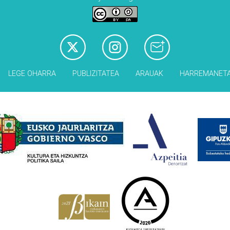
LEGE OHARRA
PUBLIZITATEA
ARAUAK
HARREMANET
Babesleak