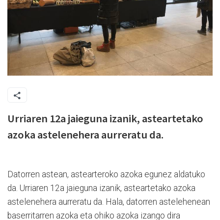
Urriaren 12a jaieguna izanik, asteartetako
azoka astelenehera aurreratu da.
Datorren astean, astearteroko azoka egunez aldatuko
da. Urriaren 12a jaieguna izanik, asteartetako azoka
astelenehera aurreratu da. Hala, datorren astelehenean
baserritarren azoka eta ohiko azoka izango dira