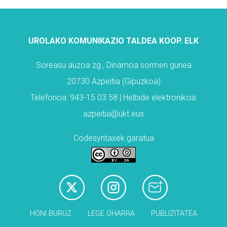
UROLAKO KOMUNIKAZIO TALDEA KOOP. ELK
Soreasu auzoa zg., Dinamoa sormen gunea
20730 Azpeitia (Gipuzkoa)
Telefonoa: 943-15 03 58 | Helbide elektronikoa:
azpeitia@ukt.eus
Codesyntaxek garatua
HONI BURUZ
LEGE OHARRA
PUBLIZITATEA