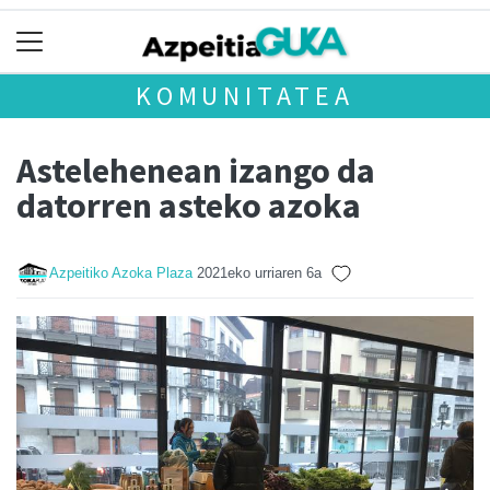
KOMUNITATEA
Astelehenean izango da
datorren asteko azoka
Azpeitiko Azoka Plaza
2021eko urriaren 6a