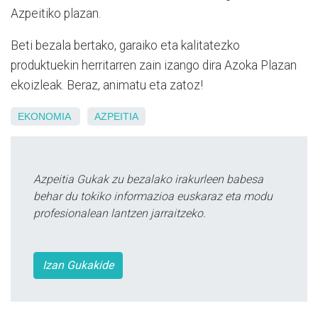
Azpeitiko plazan.
Beti bezala bertako, garaiko eta kalitatezko
produktuekin herritarren zain izango dira Azoka Plazan
ekoizleak. Beraz, animatu eta zatoz!
EKONOMIA
AZPEITIA
Azpeitia Gukak zu bezalako irakurleen babesa
behar du tokiko informazioa euskaraz eta modu
profesionalean lantzen jarraitzeko.
Izan Gukakide