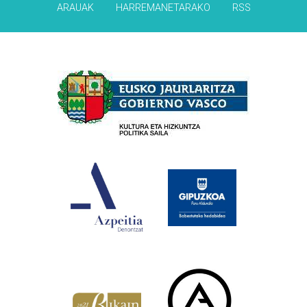
ARAUAK
HARREMANETARAKO
RSS
Babesleak