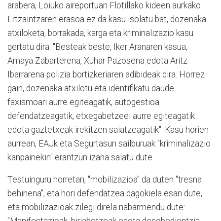
arabera, Loiuko aireportuan Flotillako kideen aurkako
Ertzaintzaren erasoa ez da kasu isolatu bat, dozenaka
atxiloketa, borrakada, karga eta kriminalizazio kasu
gertatu dira: "Besteak beste, Iker Aranaren kasua,
Amaya Zabarterena, Xuhar Pazosena edota Aritz
Ibarrarena polizia bortizkeriaren adibideak dira. Horrez
gain, dozenaka atxilotu eta identifikatu daude
faxismoari aurre egiteagatik, autogestioa
defendatzeagatik, etxegabetzeei aurre egiteagatik
edota gaztetxeak irekitzen saiatzeagatik". Kasu horien
aurrean, EAJk eta Segurtasun sailburuak "kriminalizazio
kanpainekin" erantzun izana salatu dute.
Testuinguru horretan, "mobilizazioa" da duten "tresna
behinena", eta hori defendatzea dagokiela esan dute,
eta mobilizazioak zilegi direla nabarmendu dute: