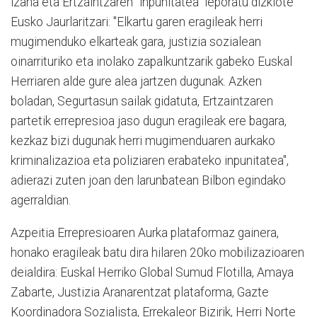
izana eta Ertzaintzaren "inpunitatea" leporatu dizkiote
Eusko Jaurlaritzari: "Elkartu garen eragileak herri
mugimenduko elkarteak gara, justizia sozialean
oinarrituriko eta inolako zapalkuntzarik gabeko Euskal
Herriaren alde gure alea jartzen dugunak. Azken
boladan, Segurtasun sailak gidatuta, Ertzaintzaren
partetik errepresioa jaso dugun eragileak ere bagara,
kezkaz bizi dugunak herri mugimenduaren aurkako
kriminalizazioa eta poliziaren erabateko inpunitatea",
adierazi zuten joan den larunbatean Bilbon egindako
agerraldian.
Azpeitia Errepresioaren Aurka plataformaz gainera,
honako eragileak batu dira hilaren 20ko mobilizazioaren
deialdira: Euskal Herriko Global Sumud Flotilla, Amaya
Zabarte, Justizia Aranarentzat plataforma, Gazte
Koordinadora Sozialista, Errekaleor Bizirik, Herri Norte