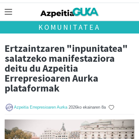
KOMUNITATEA
Ertzaintzaren "inpunitatea"
salatzeko manifestaziora
deitu du Azpeitia
Errepresioaren Aurka
plataformak
Azpeitia Errepresioaren Aurka
2026ko ekainaren 8a