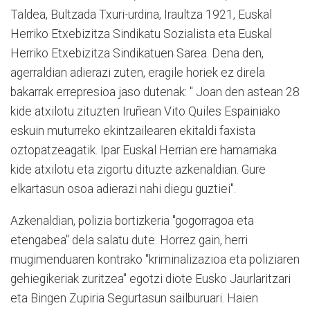
Taldea, Bultzada Txuri-urdina, Iraultza 1921, Euskal
Herriko Etxebizitza Sindikatu Sozialista eta Euskal
Herriko Etxebizitza Sindikatuen Sarea. Dena den,
agerraldian adierazi zuten, eragile horiek ez direla
bakarrak errepresioa jaso dutenak: " Joan den astean 28
kide atxilotu zituzten Iruñean Vito Quiles Espainiako
eskuin muturreko ekintzailearen ekitaldi faxista
oztopatzeagatik. Ipar Euskal Herrian ere hamarnaka
kide atxilotu eta zigortu dituzte azkenaldian. Gure
elkartasun osoa adierazi nahi diegu guztiei".
Azkenaldian, polizia bortizkeria "gogorragoa eta
etengabea" dela salatu dute. Horrez gain, herri
mugimenduaren kontrako "kriminalizazioa eta poliziaren
gehiegikeriak zuritzea" egotzi diote Eusko Jaurlaritzari
eta Bingen Zupiria Segurtasun sailburuari. Haien