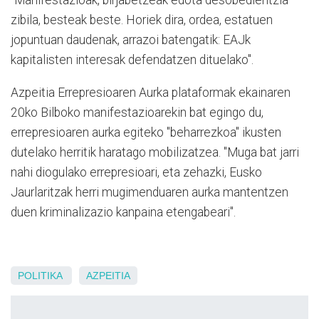
"Manifestazioak, birjabetzeak edota desobedientzia
zibila, besteak beste. Horiek dira, ordea, estatuen
jopuntuan daudenak, arrazoi batengatik: EAJk
kapitalisten interesak defendatzen dituelako".
Azpeitia Errepresioaren Aurka plataformak ekainaren
20ko Bilboko manifestazioarekin bat egingo du,
errepresioaren aurka egiteko "beharrezkoa" ikusten
dutelako herritik haratago mobilizatzea. "Muga bat jarri
nahi diogulako errepresioari, eta zehazki, Eusko
Jaurlaritzak herri mugimenduaren aurka mantentzen
duen kriminalizazio kanpaina etengabeari".
POLITIKA
AZPEITIA