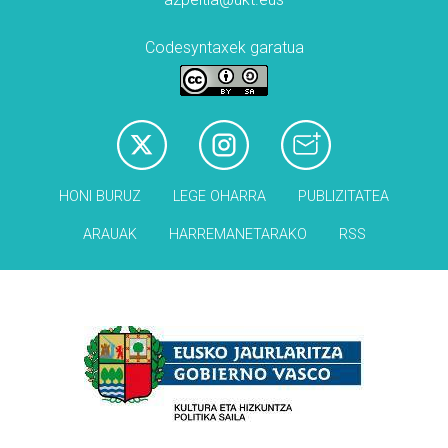
Codesyntaxek garatua
HONI BURUZ
LEGE OHARRA
PUBLIZITATEA
ARAUAK
HARREMANETARAKO
RSS
Babesleak