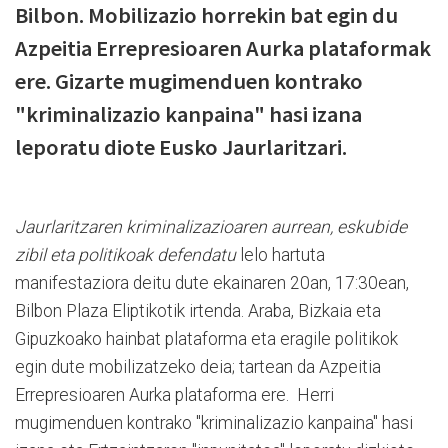
Bilbon. Mobilizazio horrekin bat egin du
Azpeitia Errepresioaren Aurka plataformak
ere. Gizarte mugimenduen kontrako
"kriminalizazio kanpaina" hasi izana
leporatu diote Eusko Jaurlaritzari.
Jaurlaritzaren kriminalizazioaren aurrean, eskubide
zibil eta politikoak defendatu
lelo hartuta
manifestaziora deitu dute ekainaren 20an, 17:30ean,
Bilbon Plaza Eliptikotik irtenda. Araba, Bizkaia eta
Gipuzkoako hainbat plataforma eta eragile politikok
egin dute mobilizatzeko deia; tartean da Azpeitia
Errepresioaren Aurka plataforma ere. Herri
mugimenduen kontrako "kriminalizazio kanpaina" hasi