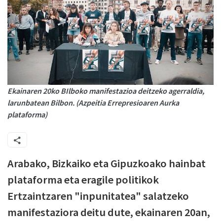
Ekainaren 20ko BIlboko manifestazioa deitzeko agerraldia,
larunbatean Bilbon. (Azpeitia Errepresioaren Aurka
plataforma)
Arabako, Bizkaiko eta Gipuzkoako hainbat
plataforma eta eragile politikok
Ertzaintzaren "inpunitatea" salatzeko
manifestaziora deitu dute, ekainaren 20an,