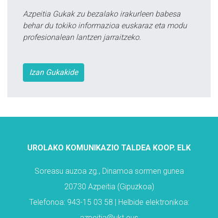
Azpeitia Gukak zu bezalako irakurleen babesa
behar du tokiko informazioa euskaraz eta modu
profesionalean lantzen jarraitzeko.
Izan Gukakide
UROLAKO KOMUNIKAZIO TALDEA KOOP. ELK
Soreasu auzoa zg., Dinamoa sormen gunea
20730 Azpeitia (Gipuzkoa)
Telefonoa: 943-15 03 58 | Helbide elektronikoa:
azpeitia@ukt.eus