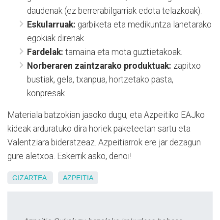
daudenak (ez berrerabilgarriak edota telazkoak).
Eskularruak:
garbiketa eta medikuntza lanetarako
egokiak direnak.
Fardelak:
tamaina eta mota guztietakoak.
Norberaren zaintzarako produktuak:
zapitxo
bustiak, gela, txanpua, hortzetako pasta,
konpresak...
Materiala batzokian jasoko dugu, eta Azpeitiko EAJko
kideak arduratuko dira horiek paketeetan sartu eta
Valentziara bideratzeaz. Azpeitiarrok ere jar dezagun
gure aletxoa. Eskerrik asko, denoi!
GIZARTEA
AZPEITIA