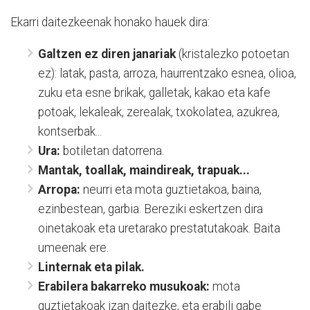
Ekarri daitezkeenak honako hauek dira:
Galtzen ez diren janariak
(kristalezko potoetan
ez): latak, pasta, arroza, haurrentzako esnea, olioa,
zuku eta esne brikak, galletak, kakao eta kafe
potoak, lekaleak, zerealak, txokolatea, azukrea,
kontserbak...
Ura:
botiletan datorrena.
Mantak, toallak, maindireak, trapuak...
Arropa:
neurri eta mota guztietakoa, baina,
ezinbestean, garbia. Bereziki eskertzen dira
oinetakoak eta uretarako prestatutakoak. Baita
umeenak ere.
Linternak eta pilak.
Erabilera bakarreko musukoak:
mota
guztietakoak izan daitezke, eta erabili gabe