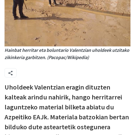
Hainbat herritar eta boluntario Valentzian uholdeek utzitako
zikinkeria garbitzen. (Pacopac/Wikipedia)
Uholdeek Valentzian eragin dituzten
kalteak arindu nahirik, hango herritarrei
laguntzeko material bilketa abiatu du
Azpeitiko EAJk. Materiala batzokian bertan
bilduko dute asteartetik ostegunera