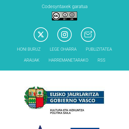
Codesyntaxek garatua
HONI BURUZ
LEGE OHARRA
PUBLIZITATEA
ARAUAK
HARREMANETARAKO
RSS
Babesleak