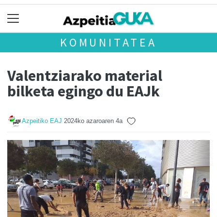
KOMUNITATEA
Valentziarako material
bilketa egingo du EAJk
Azpeitiko EAJ
2024ko azaroaren 4a