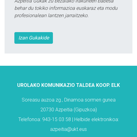
Azpeitia Gukak zu bezalako irakurleen babesa
behar du tokiko informazioa euskaraz eta modu
profesionalean lantzen jarraitzeko.
Izan Gukakide
UROLAKO KOMUNIKAZIO TALDEA KOOP. ELK
Soreasu auzoa zg., Dinamoa sormen gunea
20730 Azpeitia (Gipuzkoa)
Telefonoa: 943-15 03 58 | Helbide elektronikoa:
azpeitia@ukt.eus