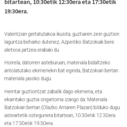
bitartean, 10:30etik 12:30era eta 17:30etik
19:30era.
Valentzian gertatutakoa ikusita, guztiaren zein guztion
laguntza beharko dutenez, Azpeitiko Batzokiak bere
aletxoa jartzea erabaki du.
Horrela, datorren asteburuan, materiala bidaltzeko
antolatutako ekimenekin bat eginda, Batzokian bertan
materiala jasoko dugu.
Herritar guztiontzat zabalik dago ekimena, eta
ekarritako guztia ongietorria izango da. Materiala
Batzokian bertan (Olazko Amaren Plazan) bilduko dugu
asteartetik ostegunera bitartean, 10:30etik 12:30era
eta 17:30etik 19:30era.