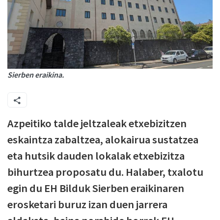
Sierben eraikina.
Azpeitiko talde jeltzaleak etxebizitzen
eskaintza zabaltzea, alokairua sustatzea
eta hutsik dauden lokalak etxebizitza
bihurtzea proposatu du. Halaber, txalotu
egin du EH Bilduk Sierben eraikinaren
erosketari buruz izan duen jarrera