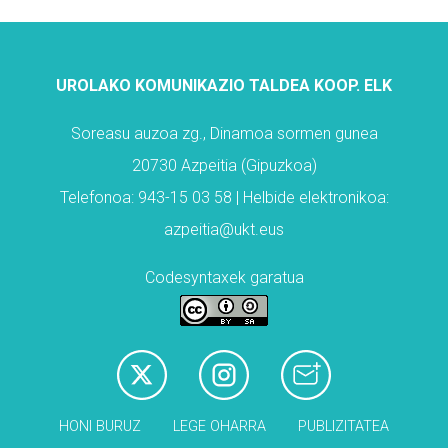
UROLAKO KOMUNIKAZIO TALDEA KOOP. ELK
Soreasu auzoa zg., Dinamoa sormen gunea
20730 Azpeitia (Gipuzkoa)
Telefonoa: 943-15 03 58 | Helbide elektronikoa:
azpeitia@ukt.eus
Codesyntaxek garatua
HONI BURUZ
LEGE OHARRA
PUBLIZITATEA