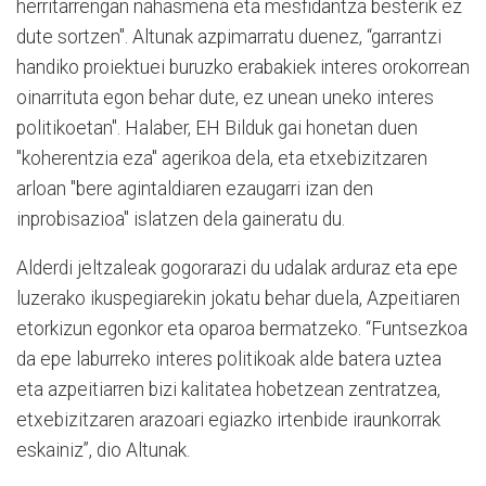
herritarrengan nahasmena eta mesfidantza besterik ez
dute sortzen". Altunak azpimarratu duenez, “garrantzi
handiko proiektuei buruzko erabakiek interes orokorrean
oinarrituta egon behar dute, ez unean uneko interes
politikoetan". Halaber, EH Bilduk gai honetan duen
"koherentzia eza" agerikoa dela, eta etxebizitzaren
arloan "bere agintaldiaren ezaugarri izan den
inprobisazioa" islatzen dela gaineratu du.
Alderdi jeltzaleak gogorarazi du udalak arduraz eta epe
luzerako ikuspegiarekin jokatu behar duela, Azpeitiaren
etorkizun egonkor eta oparoa bermatzeko. “Funtsezkoa
da epe laburreko interes politikoak alde batera uztea
eta azpeitiarren bizi kalitatea hobetzean zentratzea,
etxebizitzaren arazoari egiazko irtenbide iraunkorrak
eskainiz”, dio Altunak.