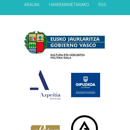
ARAUAK
HARREMANETARAKO
RSS
Babesleak