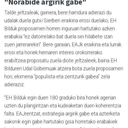
"Norabide argirik gabe"
Talde jeltzaleak, gainera, bere harridura adierazi du
udalak duela gutxi Sierben eraikina erosi duelako, EH
Bilduk proposamen horren inguruan hartutako azken
erabakia "ez datorrelako bat duela sei hilabete izan
zuen jarrerarekin". Bere garaian, EAJk eraikina eta lurrak
erosi eta horiek herriaren interes orokorrerako
erabiltzea proposatu zuela diote jeltzaleek, baina EH
Bilduren Udal Gobernuak atzera bota zuela proposamen
hori, ekimena “populista eta zentzurik gabea” zela
adieraziz.
"EH Bilduk egin duen 180 graduko bira honek agerian
uzten du plangintzan eta kudeaketan duen koherentzia
falta. EAJrentzat, estrategia argirik gabe eta azterketa
sakonik egin gabe hartutako gisa horretako erabakiek