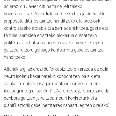
adierazi du Javier Altuna talde jeltzaleko
bozeramaileak. Alderdiak funtsezko hiru jarduera ildo
proposatu ditu: eskaintza handitzeko eta prezioak
kontrolatzeko etxebizitza berriak eraikitzea, gazte eta
familiei sarbidea errazteko alokairua sustatzeko
politikak, eta hutsik dauden lokalak etxebizitza gisa
gaitzea, lurzoru gehiago kontsumitu gabe eskaintza
handitzeko.
Altunak argi adierazi du “etxebizitzaren arazoa ez dela
neurri isolatu bakar batekin konpontzen, baizik eta
hainbat irtenbide osagarri kontuan hartzen dituen
ikuspegi integral batekin”. EAJren ustez, "onartezina da
denbora galtzen jarraitzea, neurri konkreturik eta
planifikaziorik gabe, herritarrak nahastu egiten direlako".