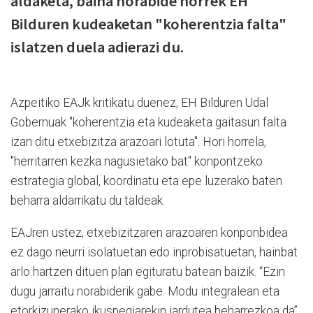
aldaketa, baina norabide horrek EH
Bilduren kudeaketan "koherentzia falta"
islatzen duela adierazi du.
Azpeitiko EAJk kritikatu duenez, EH Bilduren Udal
Gobernuak "koherentzia eta kudeaketa gaitasun falta
izan ditu etxebizitza arazoari lotuta". Hori horrela,
"herritarren kezka nagusietako bat" konpontzeko
estrategia global, koordinatu eta epe luzerako baten
beharra aldarrikatu du taldeak.
EAJren ustez, etxebizitzaren arazoaren konponbidea
ez dago neurri isolatuetan edo inprobisatuetan, hainbat
arlo hartzen dituen plan egituratu batean baizik. “Ezin
dugu jarraitu norabiderik gabe. Modu integralean eta
etorkizunerako ikuspegiarekin jardutea beharrezkoa da”,