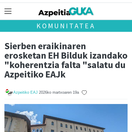
KOMUNITATEA
Sierben eraikinaren
erosketan EH Bilduk izandako
"koherentzia falta "salatu du
Azpeitiko EAJk
Azpeitiko EAJ
2026ko martxoaren 19a