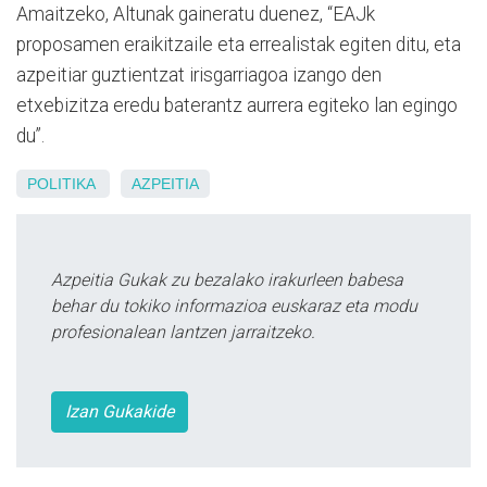
Amaitzeko, Altunak gaineratu duenez, “EAJk
proposamen eraikitzaile eta errealistak egiten ditu, eta
azpeitiar guztientzat irisgarriagoa izango den
etxebizitza eredu baterantz aurrera egiteko lan egingo
du”.
POLITIKA
AZPEITIA
Azpeitia Gukak zu bezalako irakurleen babesa
behar du tokiko informazioa euskaraz eta modu
profesionalean lantzen jarraitzeko.
Izan Gukakide