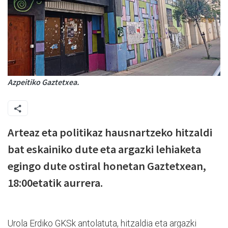
Azpeitiko Gaztetxea.
Arteaz eta politikaz hausnartzeko hitzaldi
bat eskainiko dute eta argazki lehiaketa
egingo dute ostiral honetan Gaztetxean,
18:00etatik aurrera.
Urola Erdiko GKSk antolatuta, hitzaldia eta argazki