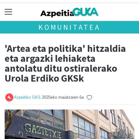
KOMUNITATEA
'Artea eta politika' hitzaldia
eta argazki lehiaketa
antolatu ditu ostiralerako
Urola Erdiko GKSk
Azpeitiko GKS
2025eko maiatzaren 6a