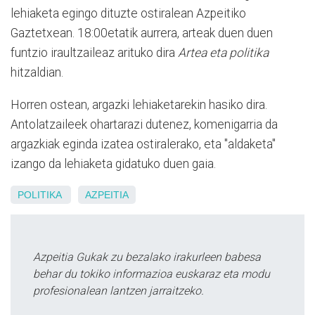
lehiaketa egingo dituzte ostiralean Azpeitiko
Gaztetxean. 18:00etatik aurrera, arteak duen duen
funtzio iraultzaileaz arituko dira
Artea eta politika
hitzaldian.
Horren ostean, argazki lehiaketarekin hasiko dira.
Antolatzaileek ohartarazi dutenez, komenigarria da
argazkiak eginda izatea ostiralerako, eta "aldaketa"
izango da lehiaketa gidatuko duen gaia.
POLITIKA
AZPEITIA
Azpeitia Gukak zu bezalako irakurleen babesa
behar du tokiko informazioa euskaraz eta modu
profesionalean lantzen jarraitzeko.