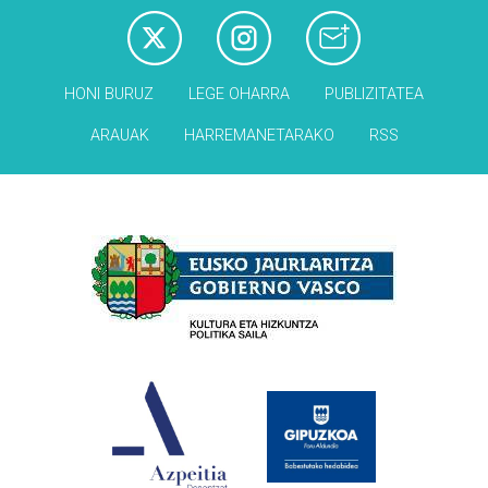
HONI BURUZ
LEGE OHARRA
PUBLIZITATEA
ARAUAK
HARREMANETARAKO
RSS
Babesleak