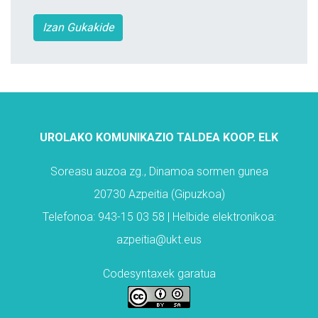
Izan Gukakide
UROLAKO KOMUNIKAZIO TALDEA KOOP. ELK
Soreasu auzoa zg., Dinamoa sormen gunea
20730 Azpeitia (Gipuzkoa)
Telefonoa: 943-15 03 58 | Helbide elektronikoa:
azpeitia@ukt.eus
Codesyntaxek garatua