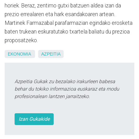
horiek. Beraz, zentimo gutxi batzuen aldea izan da
prezio errealaren eta hark esandakoaren artean.
Martinek Farmazabal parafarmazian egindako erosketa
baten trukean eskuratutako txartela baliatu du prezioa
proposatzeko.
EKONOMIA
AZPEITIA
Azpeitia Gukak zu bezalako irakurleen babesa
behar du tokiko informazioa euskaraz eta modu
profesionalean lantzen jarraitzeko.
Izan Gukakide