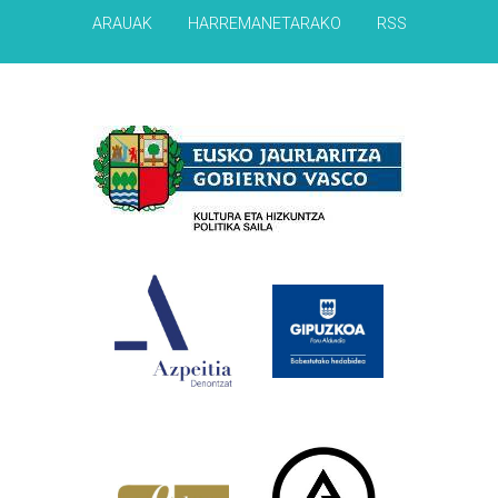
ARAUAK
HARREMANETARAKO
RSS
Babesleak