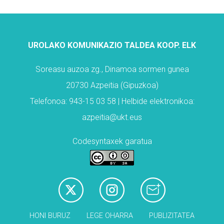
UROLAKO KOMUNIKAZIO TALDEA KOOP. ELK
Soreasu auzoa zg., Dinamoa sormen gunea
20730 Azpeitia (Gipuzkoa)
Telefonoa: 943-15 03 58 | Helbide elektronikoa:
azpeitia@ukt.eus
Codesyntaxek garatua
HONI BURUZ
LEGE OHARRA
PUBLIZITATEA