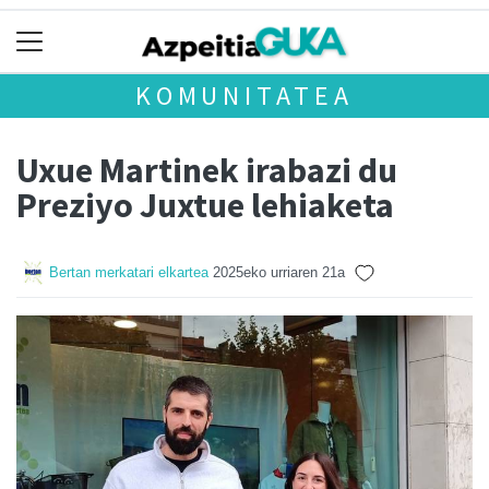
KOMUNITATEA
Uxue Martinek irabazi du
Preziyo Juxtue lehiaketa
Bertan merkatari elkartea
2025eko urriaren 21a