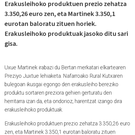
Erakusleihoko produktuen prezio zehatza
3.350,26 euro zen, eta Martinek 3.350,1
eurotan baloratu zituen horiek.
Erakusleihoko produktuak jasoko ditu sari
gisa.
Uxue Martinek irabazi du Bertan merkatari elkartearen
Preziyo Juxtue lehiaketa. Nafarroako Rural Kutxaren
bulegoan ikusgai egongo den erakusleiho bereziko
produktu sortaren preziora gehien gerturatu den
herritarra izan da, eta ondorioz, harentzat izango dira
erakusleihoko produktuak.
Erakusleihoko produktuen prezio zehatza 3.350,26 euro
zen, eta Martinek 3.350,1 eurotan baloratu zituen