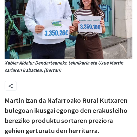
Xabier Aldalur Dendarteaneko teknikaria eta Uxue Martin
sariaren irabazlea. (Bertan)
Martin izan da Nafarroako Rural Kutxaren
bulegoan ikusgai egongo den erakusleiho
bereziko produktu sortaren preziora
gehien gerturatu den herritarra.