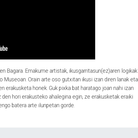
en Bagara. Emakume artistak, ikusgarritasun(ez)aren logikak
Museoan. Orain arte oso gutxitan ikusi izan diren lanak eta
en erakusketa honek. Guk pixka bat haratago joan nahi izan
den hori erakusteko ahalegina egin, ze erakusketak eraiki
rengo batera arte ilunpetan gorde.