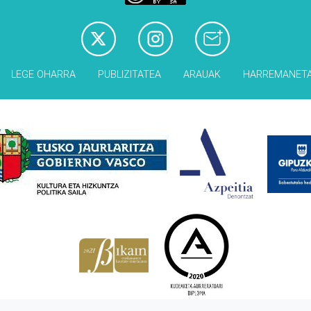
LEGE OHARRA
PUBLIZITATEA
ARAUAK
HARREMANET
Babesleak