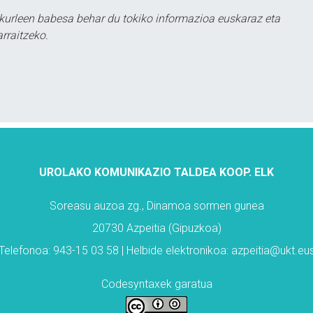
kurleen babesa behar du tokiko informazioa euskaraz eta
rraitzeko.
UROLAKO KOMUNIKAZIO TALDEA KOOP. ELK
Soreasu auzoa zg., Dinamoa sormen gunea
20730 Azpeitia (Gipuzkoa)
Telefonoa: 943-15 03 58 | Helbide elektronikoa: azpeitia@ukt.eu
Codesyntaxek garatua