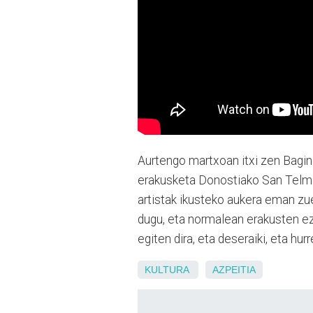
Aurtengo martxoan itxi zen Bagin
erakusketa Donostiako San Telmo 
artistak ikusteko aukera eman zu
dugu, eta normalean erakusten ez 
egiten dira, eta deseraiki, eta hur
KULTURA
AZPEITIA