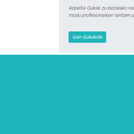
Azpeitia Gukak zu bezalako ira
modu profesionalean lantzen ja
Izan Gukakide