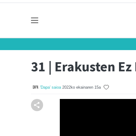
31 | Erakusten Ez
'Dapa' saioa
2022ko ekainaren 15a