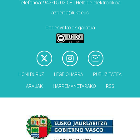
Telefonoa: 943-15 03 58 | Helbide elektronikoa:
azpeitia@ukt.eus
Codesyntaxek garatua
HONI BURUZ
LEGE OHARRA
PUBLIZITATEA
ARAUAK
HARREMANETARAKO
RSS
Babesleak