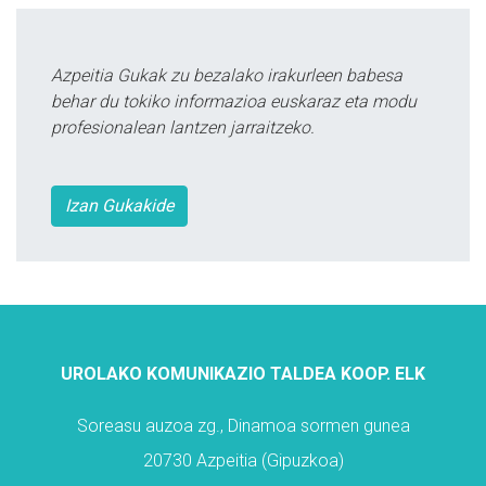
Azpeitia Gukak zu bezalako irakurleen babesa
behar du tokiko informazioa euskaraz eta modu
profesionalean lantzen jarraitzeko.
Izan Gukakide
UROLAKO KOMUNIKAZIO TALDEA KOOP. ELK
Soreasu auzoa zg., Dinamoa sormen gunea
20730 Azpeitia (Gipuzkoa)