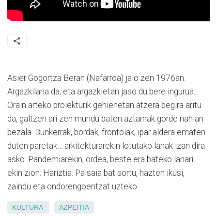
Asier Gogortza Beran (Nafarroa) jaio zen 1976an.
Argazkilaria da, eta argazkietan jaso du bere ingurua.
Orain arteko proiekturik gehienetan atzera begira aritu
da, galtzen ari zen mundu baten aztarnak gorde nahian
bezala. Bunkerrak, bordak, frontoiak, ipar aldera ematen
duten paretak… arkitekturarekin lotutako lanak izan dira
asko. Pandemiarekin, ordea, beste era bateko lanari
ekin zion: Hariztia. Paisaia bat sortu, hazten ikusi,
zaindu eta ondorengoentzat uzteko.
KULTURA
AZPEITIA