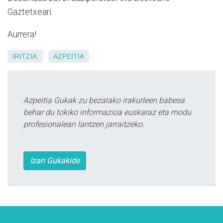
Gaztetxeari.
Aurrera!
IRITZIA
AZPEITIA
Azpeitia Gukak zu bezalako irakurleen babesa
behar du tokiko informazioa euskaraz eta modu
profesionalean lantzen jarraitzeko.
Izan Gukakide