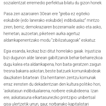
sozialentzat erremedio perfektua bilatu du gizon honek.
Pasa zen azaroaren 30ean ere "greba ez egiteko
eskubide (edo lanerako eskubide) indibidualaz" mintzo
ziren, berriz, demokraziaren bozeramaile asko eta asko,
herrietan, auzoetan, piketeen aurka agertuz
aldarrikapenentzako modu "zibilizatuagoak" eskatuz.
Egia esanda, kezkaz bizi ditut horrelako gaiak. Injustizia
bizi dugunon alde lanean gabiltzanok behar-beharrezkoa
dugu kalea eta aldarrikapena, hori baita geratzen zaigun
tresna bakarra askotan, beste batzuek komunikabideak
dauzkaten bitartean. Eta herritarren zentzu komunak
erraz irensten du dekadentzian den kultura politiko hori,
'askatasun indibidualarena, norbere eskubideena. Izan
ere, askatasuna elkartasunezko printzipio unibertsal
gisa ulertzetik urrun, gaur, norbanako kapitalistari