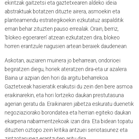
ekintzak gaitzetsi eta gaztetxearen aldeko ideia
abstraktuak botatzen dituzte airera, asmoekin eta
planteamendu estrategikoekin ezkutatuz aspalditik
eman behar zituzten pauso errealak. Orain, berriz,
'blokeo egoeraren' atzean ezkutatzen dira, blokeo
horren erantzule nagusien artean beraiek daudenean.
Askotan, auziaren muinera jo beharrean, ondorioei
begiratzen diegu, horiek ateratzen dira-eta ur azalera.
Baina ur azpian den hori da argitu beharrekoa.
Gaztetxeak hasieratik erakutsi du zein den bere asmoa
eraikinarekin, eta hori lortzeko daukan prestutasuna
agerian geratu da. Eraikinaren jabetza eskuratu duenetik
negoziaziorako borondatea eta herrian egiteko daukan
ekarpena nabarmentzekoak izan dira. Eta bidean topatu
dituzten oztopo zein kritika antzuei seriotasunez eta
zintzotasunez erantzuten aritu dira.