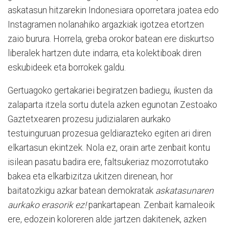
askatasun hitzarekin Indonesiara oporretara joatea edo
Instagramen nolanahiko argazkiak igotzea etortzen
zaio burura. Horrela, greba orokor batean ere diskurtso
liberalek hartzen dute indarra, eta kolektiboak diren
eskubideek eta borrokek galdu.
Gertuagoko gertakariei begiratzen badiegu, ikusten da
zalaparta itzela sortu dutela azken egunotan Zestoako
Gaztetxearen prozesu judizialaren aurkako
testuinguruan prozesua geldiarazteko egiten ari diren
elkartasun ekintzek. Nola ez, orain arte zenbait kontu
isilean pasatu badira ere, faltsukeriaz mozorrotutako
bakea eta elkarbizitza ukitzen direnean, hor
baitatozkigu azkar batean demokratak
askatasunaren
aurkako erasorik ez!
pankartapean. Zenbait kamaleoik
ere, edozein koloreren alde jartzen dakitenek, azken