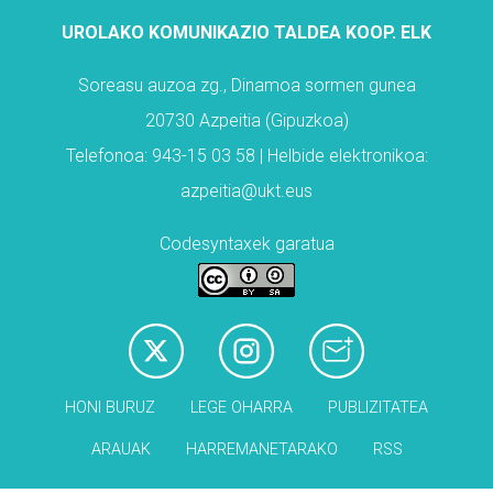
UROLAKO KOMUNIKAZIO TALDEA KOOP. ELK
Soreasu auzoa zg., Dinamoa sormen gunea
20730 Azpeitia (Gipuzkoa)
Telefonoa: 943-15 03 58 | Helbide elektronikoa:
azpeitia@ukt.eus
Codesyntaxek garatua
HONI BURUZ
LEGE OHARRA
PUBLIZITATEA
ARAUAK
HARREMANETARAKO
RSS