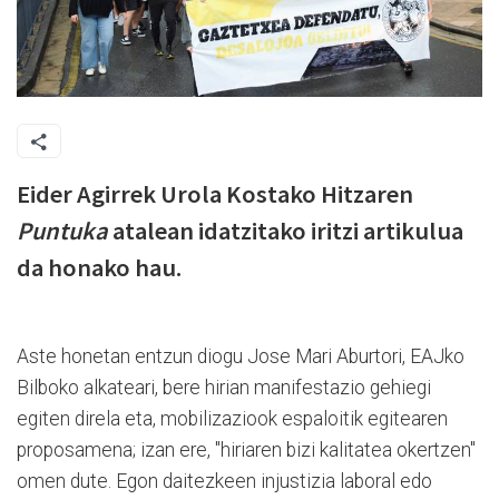
Eider Agirrek Urola Kostako Hitzaren
Puntuka
atalean idatzitako iritzi artikulua
da honako hau.
Aste honetan entzun diogu Jose Mari Aburtori, EAJko
Bilboko alkateari, bere hirian manifestazio gehiegi
egiten direla eta, mobilizaziook espaloitik egitearen
proposamena; izan ere, "hiriaren bizi kalitatea okertzen"
omen dute. Egon daitezkeen injustizia laboral edo