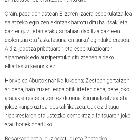
Orain, pasa den astean Elizaren izaera espekulatzailea
salatzeko egin zen ekintzak harrotu ditu hautsak, eta
bazter guztietan erakutsi nahian dabiltza gazteen
biolentzia eta "askatasunaren aurka" egindako erasoa.
Aldiz, jabetza pribatuaren eta espekulazioaren
aipamenik edo auziperatuko dituztenen aldeko
elkartasun keinurik ez.
Horixe da Aburtok nahiko lukeena; Zestoan gertatzen
ari dena, hain zuzen: espaloitik irteten dena, bere joko
arauak errespetatzen ez dituena, kriminalizatzea eta
jokoz kanpo uztea, deskalifikatzea. Guk ez ditugu
hipokresiaren eta ustezko demokrazia faltsuaren joko
arau horiek onartuko.
Besarkada bat bi auziperatuei eta Zestoako