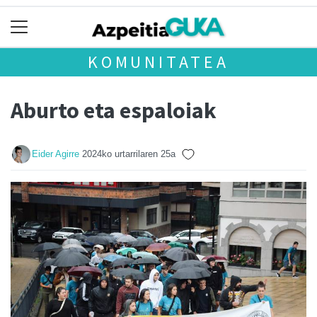
KOMUNITATEA
Aburto eta espaloiak
Eider Agirre
2024ko urtarrilaren 25a