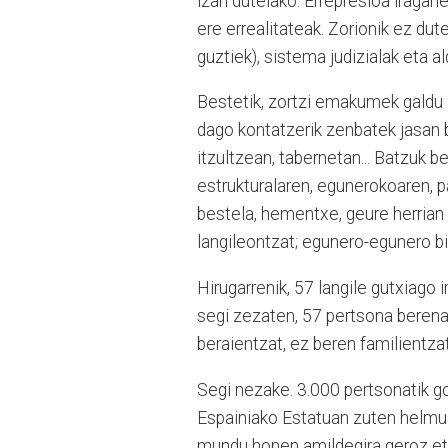
izan dutelako. Errepresioa iragane
ere errealitateak. Zorionik ez dute
guztiek), sistema judizialak eta ald
Bestetik, zortzi emakumek galdu d
dago kontatzerik zenbatek jasan b
itzultzean, tabernetan... Batzuk b
estrukturalaren, egunerokoaren, 
bestela, hementxe, geure herrian 
langileontzat; egunero-egunero bi
Hirugarrenik, 57 langile gutxiago 
segi zezaten, 57 pertsona berena e
beraientzat, ez beren familientzat
Segi nezake. 3.000 pertsonatik gor
Espainiako Estatuan zuten helmugar
mundu honen amildegira geroz eta