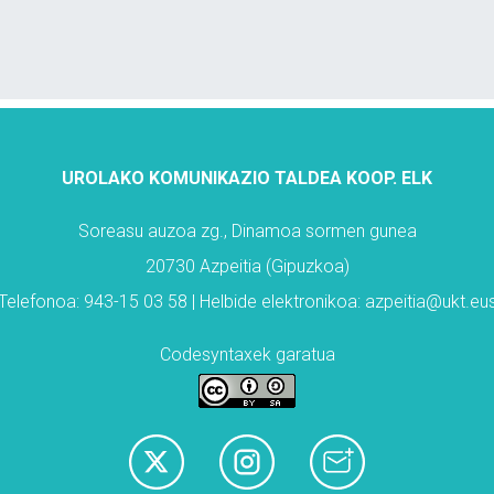
UROLAKO KOMUNIKAZIO TALDEA KOOP. ELK
Soreasu auzoa zg., Dinamoa sormen gunea
20730 Azpeitia (Gipuzkoa)
Telefonoa: 943-15 03 58 | Helbide elektronikoa: azpeitia@ukt.eu
Codesyntaxek garatua