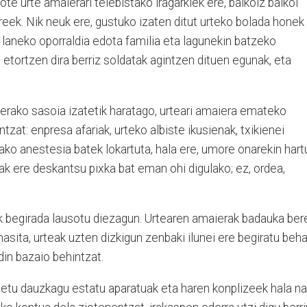
e urte amaierari telebistako iragarkiek ere, balkoiz balkoi
rreek. Nik neuk ere, gustuko izaten ditut urteko bolada honek
aneko oporraldia edota familia eta lagunekin batzeko
tortzen dira berriz soldatak agintzen dituen egunak, eta
erako sasoia izatetik haratago, urteari amaiera emateko
zat: enpresa afariak, urteko albiste ikusienak, txikienei
ko anestesia batek lokartuta, hala ere, umore onarekin hart
k ere deskantsu pixka bat eman ohi digulako; ez, ordea,
ak begirada lausotu diezagun. Urtearen amaierak badauka ber
hasita, urteak uzten dizkigun zenbaki ilunei ere begiratu beha
ldin bazaio behintzat.
petu dauzkagu estatu aparatuak eta haren konplizeek hala na