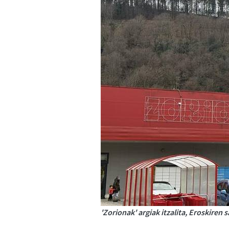
'Zorionak' argiak itzalita, Eroskiren 