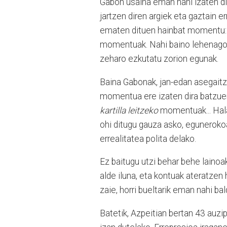
Gabon usaina eman nahi izaten diot
jartzen diren argiek eta gaztain e
ematen dituen hainbat momentu: l
momentuak. Nahi baino lehenago e
zeharo ezkutatu zorion egunak.
Baina Gabonak, jan-edan asegaitz
momentua ere izaten dira batzuent
kartilla leitzeko
momentuak... Hala
ohi ditugu gauza asko, egunerokoa
errealitatea polita delako.
Ez baitugu utzi behar behe laino
alde iluna, eta kontuak ateratzen 
zaie, horri bueltarik eman nahi ba
Batetik, Azpeitian bertan 43 auzi