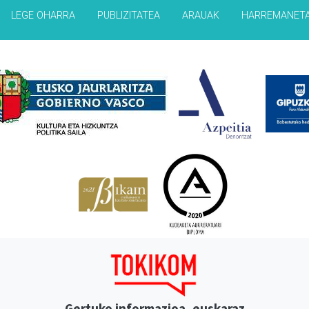
LEGE OHARRA
PUBLIZITATEA
ARAUAK
HARREMANET
Babesleak
Gertuko informazioa, euskaraz