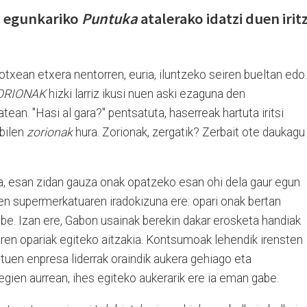
a egunkariko
Puntuka
atalerako idatzi duen iritz
otxean etxera nentorren, euria, iluntzeko seiren bueltan edo.
ORIONAK
hizki larriz ikusi nuen aski ezaguna den
ean. "Hasi al gara?" pentsatuta, haserreak hartuta iritsi
abilen
zorionak
hura. Zorionak, zergatik? Zerbait ote daukagu
a, esan zidan gauza onak opatzeko esan ohi dela gaur egun
 zen supermerkatuaren iradokizuna ere: opari onak bertan
abe. Izan ere, Gabon usainak berekin dakar erosketa handiak
diren opariak egiteko aitzakia. Kontsumoak lehendik irensten
tuen enpresa liderrak oraindik aukera gehiago eta
egien aurrean, ihes egiteko aukerarik ere ia eman gabe.