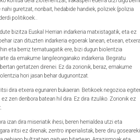
ko kontua dela ziotenentzat, irakaspen ederra utzi digu berri
 nahi guretzat, nonbait, hedabide handiek, poliziek (polizia
erdi politikoek...
ute bizitza Euskal Herrian indarkeria matxistagatik, eta ez
ehar izan dituzten indarkeria egoerak lanean, etxean, etxer
ehin eta berriz tematuagatik ere, bizi dugun biolentzia
parte da emakume langileonganako indarkeria. Begiratu
bertan gertatzen direnei. Ez da zorionik, beraz, emakume
olentzia hori jasan behar dugunontzat.
iritsi dira etxera egunaren bukaeran. Betikoek negozioa egite
z zen denbora batean hil dira. Ez dira itzuliko. Zorionik ez
.
a izan dira miseriatik ihesi, beren herrialdea utzi eta
a iritsi ez direnak; zentro inperialistak, bere diru goseareki
 gehiago bultzatzen gaituen bitartean. Arrazismoak eta