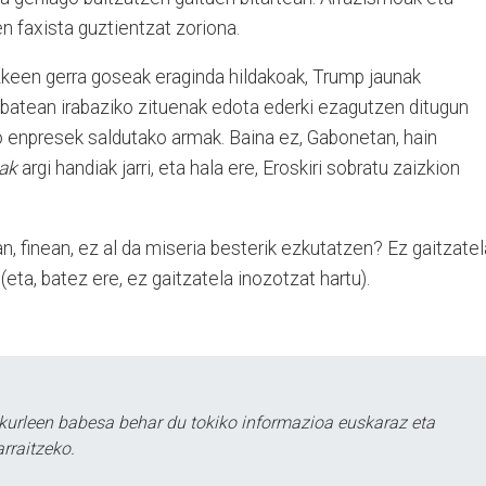
n faxista guztientzat zoriona.
tezkeen gerra goseak eraginda hildakoak, Trump jaunak
batean irabaziko zituenak edota ederki ezagutzen ditugun
 enpresek saldutako armak. Baina ez, Gabonetan, hain
nak
argi handiak jarri, eta hala ere, Eroskiri sobratu zaizkion
n, finean, ez al da miseria besterik ezkutatzen? Ez gaitzatel
 (eta, batez ere, ez gaitzatela inozotzat hartu).
kurleen babesa behar du tokiko informazioa euskaraz eta
rraitzeko.