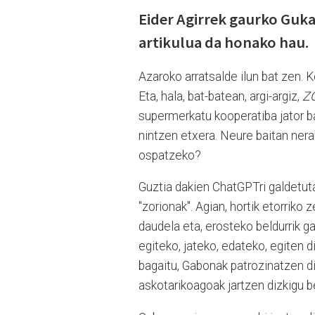
Eider Agirrek gaurko Guk
artikulua da honako hau.
Azaroko arratsalde ilun bat zen. K
Eta, hala, bat-batean, argi-argiz,
Z
supermerkatu kooperatiba jator bat
nintzen etxera. Neure baitan ner
ospatzeko?
Guztia dakien ChatGPTri galdetut
"zorionak". Agian, hortik etorriko
daudela eta, erosteko beldurrik g
egiteko, jateko, edateko, egiten 
bagaitu, Gabonak patrozinatzen di
askotarikoagoak jartzen dizkigu b