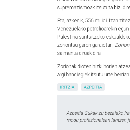
supremazismoak itsututa bizi dire
Eta, azkenik, 556 milioi. Izan zi
Venezuelako petrolioarekin egun 
Palestina suntsitzeko eskualdeko
zoriontsu garen garaiotan,
Zorio
salmenta diruak dira.
Zorionak dioten hizki horien atzea
argi handiegiek itsutu urte berrian
IRITZIA
AZPEITIA
Azpeitia Gukak zu bezalako ira
modu profesionalean lantzen ja