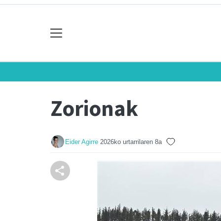
Zorionak
Eider Agirre
2026ko urtarrilaren 8a