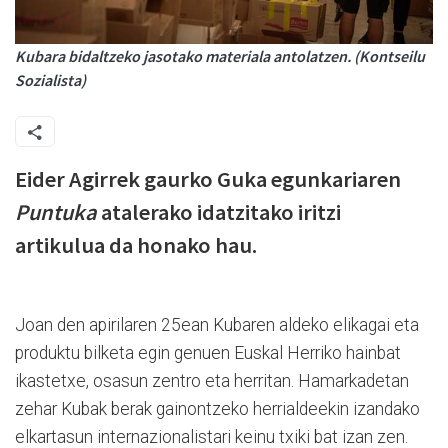
Kubara bidaltzeko jasotako materiala antolatzen. (Kontseilu
Sozialista)
Eider Agirrek gaurko Guka egunkariaren
Puntuka
atalerako idatzitako iritzi
artikulua da honako hau.
Joan den apirilaren 25ean Kubaren aldeko elikagai eta
produktu bilketa egin genuen Euskal Herriko hainbat
ikastetxe, osasun zentro eta herritan. Hamarkadetan
zehar Kubak berak gainontzeko herrialdeekin izandako
elkartasun internazionalistari keinu txiki bat izan zen.