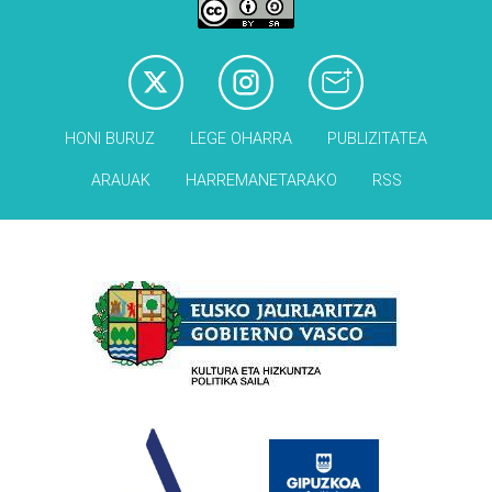
HONI BURUZ
LEGE OHARRA
PUBLIZITATEA
ARAUAK
HARREMANETARAKO
RSS
Babesleak