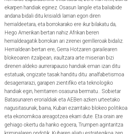
ekarpen handiak eginez. Osasun langile eta baliabide
andana bidali ditu krisialdi larrian egon diren
herrialdeetara, eta borrokarako ere ikur bilakatu da,
Hego Amerikan bertan nahiz Afrikan beren
herrialdeagatik borrokan ari zirenei gerrilleroak bidaliz.
Herrialdean bertan ere, Gerra Hotzaren garailearen
blokeoaren itzalpean, iraultzara arte miserian bizi
direnen aldeko aurrerapauso handiak eman izan ditu
estatuak, ongizate tasak handitu ditu: analfabetismoa
desagerrarazi, garapen zientifiko eta teknologiko
handiak egin, herritarren osasuna bermatu... Sobietar
Batasunaren erorialdiak eta AEBen azken urteetako
nagusitasunak, baina, Kubari ezarritako blokeo politikoa
eta ekonomikoa areagotzea ekarri dute. Eta orain are
gehiago okertu da hanko egoera, Trumpen agintaritza
kriminalaren ondotik. Kubaren aliatu estrategikoa zen