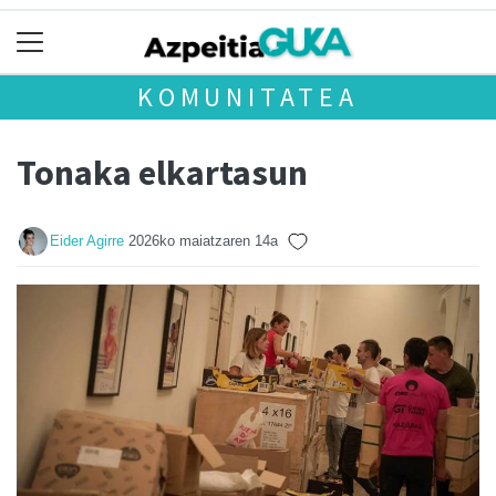
KOMUNITATEA
Tonaka elkartasun
Eider Agirre
2026ko maiatzaren 14a