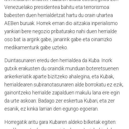
Venezuelako presidentea bahitu eta terrorismoa
babesten duen herrialdetzat hartu du orain uhartea
AEBen buruak. Horrek eman dio aitzakia inperialismo
yankiari bere negozio pribaturako nahi duen herrialde
oso bat ia argirik gabe, janaririk gabe eta oinarrizko
medikamenturik gabe uzteko.
Duintasunaren eredu den herrialdea da Kuba. Inork
gutxik erakusten du oraindik munduan boteretsuenen
ankerkeriatik aparte bizitzeko ahalegina, eta Kubak,
herrialdearen subiranotasunaren alde borrokatu ez ezik,
gainontzeko herrialde zapalduen makulu lana ere egin
da urte askoan. Badago zer eskertua Kubari, eta zer
esanik, ez kinka larrian den egungo egoeran.
Horregatik aritu gara Kubaren aldeko bilketak egiten: