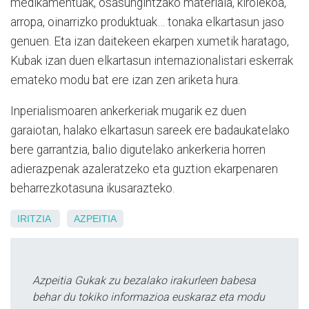
medikamentuak, osasungintzako materiala, kirolekoa,
arropa, oinarrizko produktuak… tonaka elkartasun jaso
genuen. Eta izan daitekeen ekarpen xumetik haratago,
Kubak izan duen elkartasun internazionalistari eskerrak
emateko modu bat ere izan zen ariketa hura.
Inperialismoaren ankerkeriak mugarik ez duen
garaiotan, halako elkartasun sareek ere badaukatelako
bere garrantzia, balio digutelako ankerkeria horren
adierazpenak azaleratzeko eta guztion ekarpenaren
beharrezkotasuna ikusarazteko.
IRITZIA
AZPEITIA
Azpeitia Gukak zu bezalako irakurleen babesa
behar du tokiko informazioa euskaraz eta modu