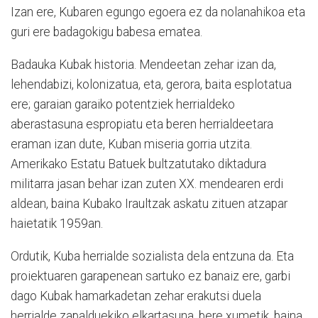
Izan ere, Kubaren egungo egoera ez da nolanahikoa eta
guri ere badagokigu babesa ematea.
Badauka Kubak historia. Mendeetan zehar izan da,
lehendabizi, kolonizatua, eta, gerora, baita esplotatua
ere; garaian garaiko potentziek herrialdeko
aberastasuna espropiatu eta beren herrialdeetara
eraman izan dute, Kuban miseria gorria utzita.
Amerikako Estatu Batuek bultzatutako diktadura
militarra jasan behar izan zuten XX. mendearen erdi
aldean, baina Kubako Iraultzak askatu zituen atzapar
haietatik 1959an.
Ordutik, Kuba herrialde sozialista dela entzuna da. Eta
proiektuaren garapenean sartuko ez banaiz ere, garbi
dago Kubak hamarkadetan zehar erakutsi duela
herrialde zapalduekiko elkartasuna, bere xumetik, baina