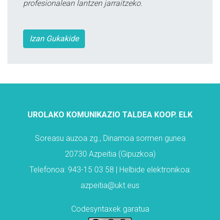
profesionalean lantzen jarraitzeko.
Izan Gukakide
UROLAKO KOMUNIKAZIO TALDEA KOOP. ELK
Soreasu auzoa zg., Dinamoa sormen gunea
20730 Azpeitia (Gipuzkoa)
Telefonoa: 943-15 03 58 | Helbide elektronikoa:
azpeitia@ukt.eus
Codesyntaxek garatua