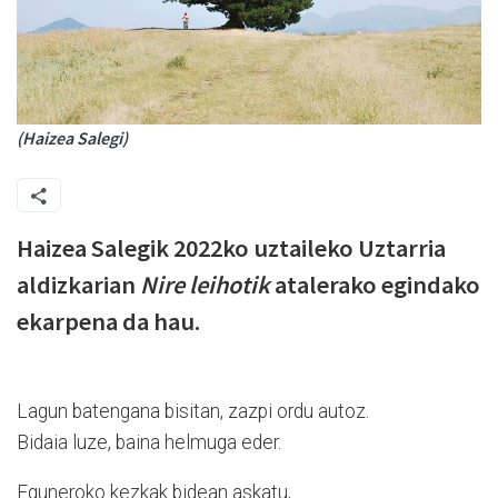
(Haizea Salegi)
Haizea Salegik 2022ko uztaileko Uztarria
aldizkarian
Nire leihotik
atalerako egindako
ekarpena da hau.
Lagun batengana bisitan, zazpi ordu autoz.
Bidaia luze, baina helmuga eder.
Eguneroko kezkak bidean askatu,