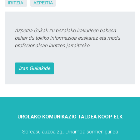
IRITZIA
AZPEITIA
Azpeitia Gukak zu bezalako irakurleen babesa
behar du tokiko informazioa euskaraz eta modu
profesionalean lantzen jarraitzeko.
Izan Gukakide
UROLAKO KOMUNIKAZIO TALDEA KOOP. ELK
Soreasu auzoa zg., Dinamoa sormen gunea