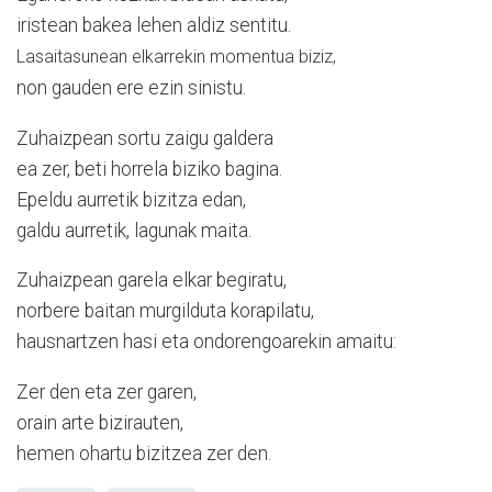
iristean bakea lehen aldiz sentitu.
Lasaitasunean elkarrekin momentua biziz,
non gauden ere ezin sinistu.
Zuhaizpean sortu zaigu galdera
ea zer, beti horrela biziko bagina.
Epeldu aurretik bizitza edan,
galdu aurretik, lagunak maita.
Zuhaizpean garela elkar begiratu,
norbere baitan murgilduta korapilatu,
hausnartzen hasi eta ondorengoarekin amaitu:
Zer den eta zer garen,
orain arte bizirauten,
hemen ohartu bizitzea zer den.