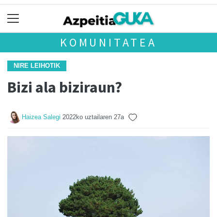
KOMUNITATEA
NIRE LEIHOTIK
Bizi ala biziraun?
Haizea Salegi
2022ko uztailaren 27a