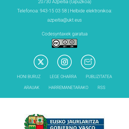
20730 Azpeitia (Gipuzkoa)
Telefonoa: 943-15 03 58 | Helbide elektronikoa:
azpeitia@ukt.eus
Codesyntaxek garatua
HONI BURUZ
LEGE OHARRA
PUBLIZITATEA
ARAUAK
HARREMANETARAKO
RSS
Babesleak