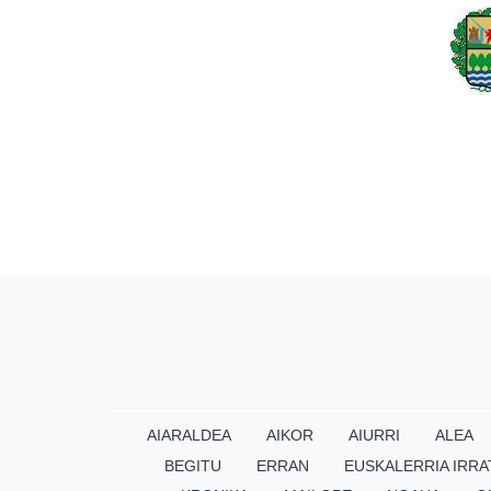
AIARALDEA
AIKOR
AIURRI
ALEA
BEGITU
ERRAN
EUSKALERRIA IRRA