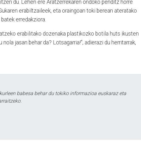
rraitzen du. Lehen ere Aratzerrekaren ondoko penditz horre
Gukaren erabiltzaileek, eta oraingoan toki berean ateratako
r batek erredakziora.
atzeko erabilitako dozenaka plastikozko botila huts ikusten
au nola jasan behar da? Lotsagarria!", adierazi du herritarrak,
kurleen babesa behar du tokiko informazioa euskaraz eta
rraitzeko.