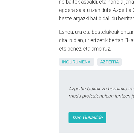
norbaitek aspaldi, eta horrela ja
egoera salatu izan dute Azpeitia 
beste argazki bat bidali du herrita
Esnea, ura eta bestelakoak ontzir
dira irudian, ur ertzetik bertan. "H
etsipenez eta amorruz.
INGURUMENA
AZPEITIA
Azpeitia Gukak zu bezalako ira
modu profesionalean lantzen ja
Izan Gukakide