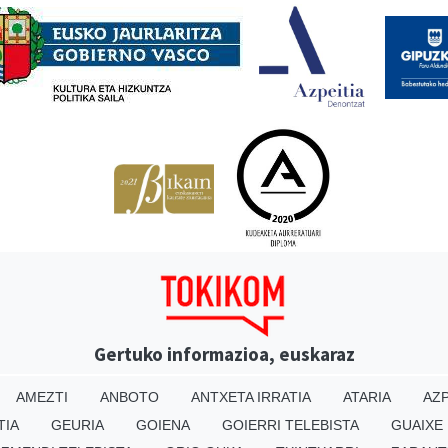
Gertuko informazioa, euskaraz
AMEZTI
ANBOTO
ANTXETA IRRATIA
ATARIA
AZP
TIA
GEURIA
GOIENA
GOIERRI TELEBISTA
GUAIXE