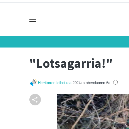
"Lotsagarria!"
Herritarren leihotxoa
2024ko abenduaren 6a