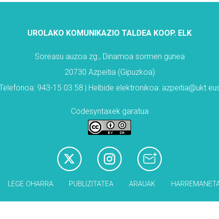
UROLAKO KOMUNIKAZIO TALDEA KOOP. ELK
Soreasu auzoa zg., Dinamoa sormen gunea
20730 Azpeitia (Gipuzkoa)
Telefonoa: 943-15 03 58 | Helbide elektronikoa: azpeitia@ukt.eu
Codesyntaxek garatua
LEGE OHARRA
PUBLIZITATEA
ARAUAK
HARREMANET
Babesleak