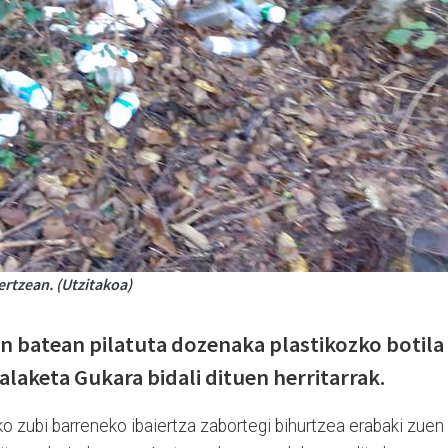
 ertzean. (Utzitakoa)
in batean pilatuta dozenaka plastikozko botila
salaketa Gukara bidali dituen herritarrak.
eko zubi barreneko ibaiertza zabortegi bihurtzea erabaki zuen