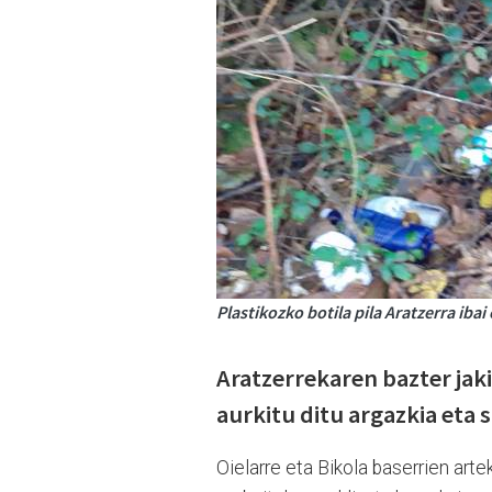
Plastikozko botila pila Aratzerra ibai
Aratzerrekaren bazter jak
aurkitu ditu argazkia eta 
Oielarre eta Bikola baserrien art