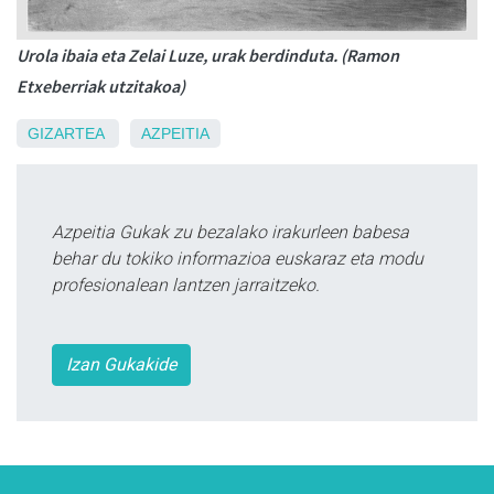
Urola ibaia eta Zelai Luze, urak berdinduta. (Ramon
Etxeberriak utzitakoa)
GIZARTEA
AZPEITIA
Azpeitia Gukak zu bezalako irakurleen babesa
behar du tokiko informazioa euskaraz eta modu
profesionalean lantzen jarraitzeko.
Izan Gukakide