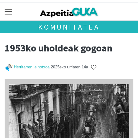
KOMUNITATEA
1953ko uholdeak gogoan
Herritarren leihotxoa
2025eko urriaren 14a