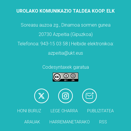
UROLAKO KOMUNIKAZIO TALDEA KOOP. ELK
Soreasu auzoa zg., Dinamoa sormen gunea
20730 Azpeitia (Gipuzkoa)
Telefonoa: 943-15 03 58 | Helbide elektronikoa:
azpeitia@ukt.eus
Codesyntaxek garatua
HONI BURUZ
LEGE OHARRA
PUBLIZITATEA
ARAUAK
HARREMANETARAKO
RSS