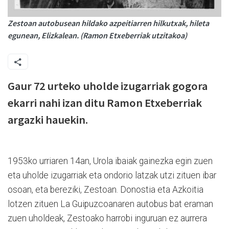
Zestoan autobusean hildako azpeitiarren hilkutxak, hileta
egunean, Elizkalean. (Ramon Etxeberriak utzitakoa)
Gaur 72 urteko uholde izugarriak gogora
ekarri nahi izan ditu Ramon Etxeberriak
argazki hauekin.
1953ko urriaren 14an, Urola ibaiak gainezka egin zuen
eta uholde izugarriak eta ondorio latzak utzi zituen ibar
osoan, eta bereziki, Zestoan. Donostia eta Azkoitia
lotzen zituen La Guipuzcoanaren autobus bat eraman
zuen uholdeak, Zestoako harrobi inguruan ez aurrera