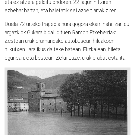
eta ez atzera gelditu ondoren: 22 lagun hil ziren
ezbehar hartan, eta haietatik sei azpeitiarrak ziren.
Duela 72 urteko tragedia hura gogora ekarri nahi izan du
argazkiok Gukara bidali dituen Ramon Etxeberriak:
Zestoan urak eramandako autobusean hildakoen
hilkutxen ilara ikus daiteke batean, Elizkalean, hileta
egunean; eta bestean, Zelai Luze, urak erabat estalita.