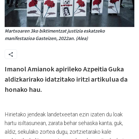
Martxoaren 3ko biktimentzat justizia eskatzeko
manifestazioa Gasteizen, 2022an. (Alea)
Imanol Amianok apirileko Azpeitia Guka
aldizkarirako idatzitako iritzi artikulua da
honako hau.
Hirietako jendeak landetxeetan ezin izaten du loak
hartu isiltasunean, zarata behar sehaska kanta; guk,
aldiz, sekulako zortea dugu, zortzietarako kale