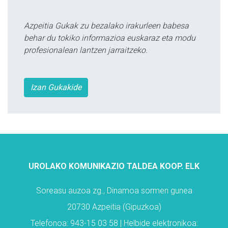
Azpeitia Gukak zu bezalako irakurleen babesa
behar du tokiko informazioa euskaraz eta modu
profesionalean lantzen jarraitzeko.
Izan Gukakide
UROLAKO KOMUNIKAZIO TALDEA KOOP. ELK
Soreasu auzoa zg., Dinamoa sormen gunea
20730 Azpeitia (Gipuzkoa)
Telefonoa: 943-15 03 58 | Helbide elektronikoa: