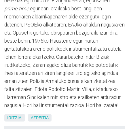
bereziak egin dituzte. Eta igandeetan, egunkarien
prime-time
egunean, eraildako bost langileen
memoriaren aldarrikapenaren alde ezer gutxi egin
dutenen, PSOEko alkatearen, EAJko ahaldun nagusiaren
eta Opusetik gertuko obispoaren bozgorailu izan dira,
beste behin, 1976ko Hausterre egun hartan
gertatutakoa arerio politikoek instrumentalizatu dutela
lehen lerrora ekartzeko. Garai bateko Indar Biziak
irudikatzeko, Zaramagako eliza barrutik ke poteetatik
ihesi ateratzen ari ziren langileei tiro egiteko agindua
eman zuen Polizia Armatuko burua elkarrizketatzea
falta zitzaien. Edota Rodolfo Martin Villa, diktadurako
Harreman Sindikalen ministro eta erailketen arduradun
nagusia. Hori bai instrumentalizazioa. Hori bai zarata!
IRITZIA
AZPEITIA