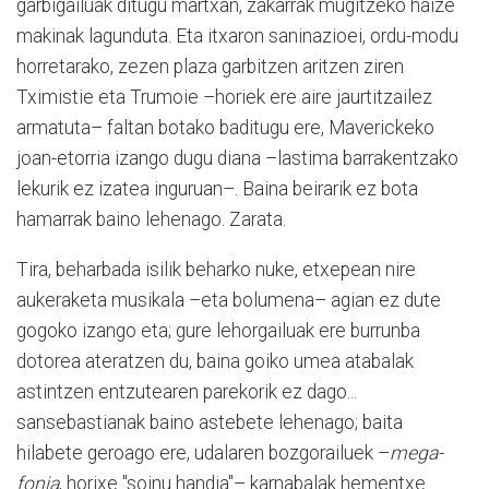
garbigailuak ditugu martxan, zakarrak mugitzeko haize
makinak lagunduta. Eta itxaron saninazioei, ordu-modu
horretarako, zezen plaza garbitzen aritzen ziren
Tximistie eta Trumoie –horiek ere aire jaurtitzailez
armatuta– faltan botako baditugu ere, Maverickeko
joan-etorria izango dugu diana –lastima barrakentzako
lekurik ez izatea inguruan–. Baina beirarik ez bota
hamarrak baino lehenago. Zarata.
Tira, beharbada isilik beharko nuke, etxepean nire
aukeraketa musikala –eta bolumena– agian ez dute
gogoko izango eta; gure lehorgailuak ere burrunba
dotorea ateratzen du, baina goiko umea atabalak
astintzen entzutearen parekorik ez dago...
sansebastianak baino astebete lehenago; baita
hilabete geroago ere, udalaren bozgorailuek –
mega-
fonia
, horixe "soinu handia"– karnabalak hementxe