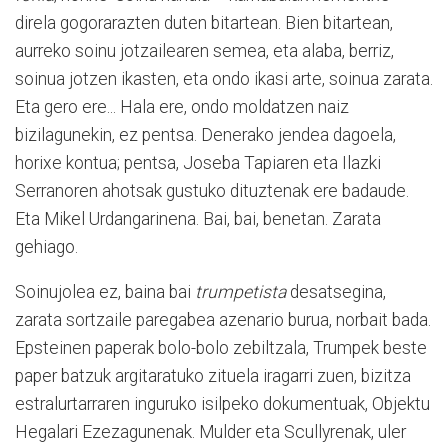
direla gogorarazten duten bitartean. Bien bitartean,
aurreko soinu jotzailearen semea, eta alaba, berriz,
soinua jotzen ikasten, eta ondo ikasi arte, soinua zarata.
Eta gero ere... Hala ere, ondo moldatzen naiz
bizilagunekin, ez pentsa. Denerako jendea dagoela,
horixe kontua; pentsa, Joseba Tapiaren eta Ilazki
Serranoren ahotsak gustuko dituztenak ere badaude.
Eta Mikel Urdangarinena. Bai, bai, benetan. Zarata
gehiago.
Soinujolea ez, baina bai
trumpetista
desatsegina,
zarata sortzaile paregabea azenario burua, norbait bada.
Epsteinen paperak bolo-bolo zebiltzala, Trumpek beste
paper batzuk argitaratuko zituela iragarri zuen, bizitza
estralurtarraren inguruko isilpeko dokumentuak, Objektu
Hegalari Ezezagunenak. Mulder eta Scullyrenak, uler