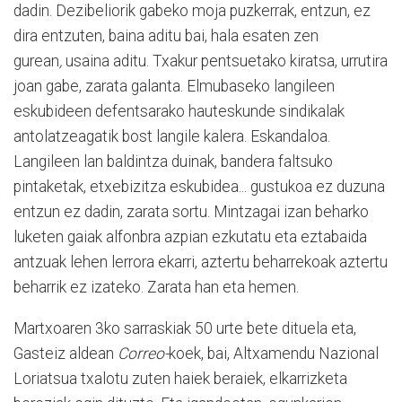
dadin. Dezibeliorik gabeko moja puzkerrak, entzun, ez
dira entzuten, baina aditu bai, hala esaten zen
gurean
,
usaina aditu. Txakur pentsuetako kiratsa, urrutira
joan gabe, zarata galanta. Elmubaseko langileen
eskubideen defentsarako hauteskunde sindikalak
antolatzeagatik bost langile kalera. Eskandaloa.
Langileen lan baldintza duinak, bandera faltsuko
pintaketak, etxebizitza eskubidea... gustukoa ez duzuna
entzun ez dadin, zarata sortu. Mintzagai izan beharko
luketen gaiak alfonbra azpian ezkutatu eta eztabaida
antzuak lehen lerrora ekarri, aztertu beharrekoak aztertu
beharrik ez izateko. Zarata han eta hemen.
Martxoaren 3ko sarraskiak 50 urte bete dituela eta,
Gasteiz aldean
Correo-
koek, bai, Altxamendu Nazional
Loriatsua txalotu zuten haiek beraiek, elkarrizketa