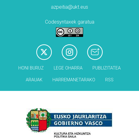
azpeitia@ukt.eus
Codesyntaxek garatua
HONI BURUZ
LEGE OHARRA
PUBLIZITATEA
ARAUAK
HARREMANETARAKO
RSS
Babesleak