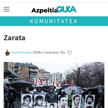
KOMUNITATEA
Zarata
Imanol Amiano
2026ko maiatzaren 30a